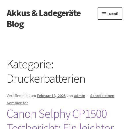
Akkus & Ladegeräte
Zur
Zum
Menü
Navigation
Inhalt
Blog
springen
springen
Start
Kategorie:
Druckerbatterien
Veröffentlicht am
Februar 13, 2025
von
admin
—
Schreib einen
Kommentar
Canon Selphy CP1500
Testbericht: Ein leichter