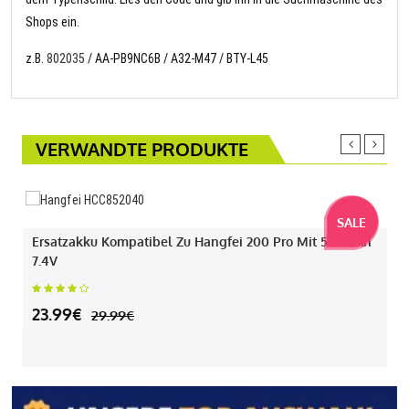
Shops ein.
z.B.
802035
/ AA-PB9NC6B / A32-M47 / BTY-L45
VERWANDTE PRODUKTE
SALE
Ersatzakku Kompatibel Zu Hangfei 200 Pro Mit 550mAh
7.4V
23.99€
29.99€