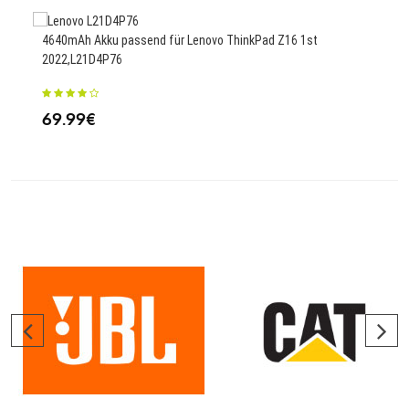
4640mAh Akku passend für Lenovo ThinkPad Z16 1st
400m
2022,L21D4P76
23
69.99€