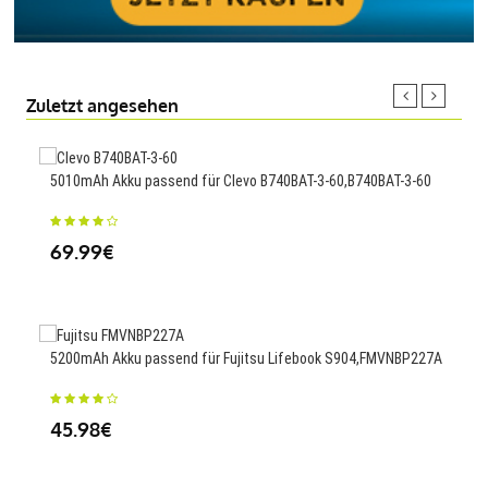
Zuletzt angesehen
5010mAh Akku passend für Clevo B740BAT-3-60,B740BAT-3-60
600m
69.99€
23
5200mAh Akku passend für Fujitsu Lifebook S904,FMVNBP227A
3000
45.98€
23