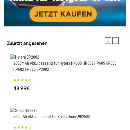
Zuletzt angesehen
2000mAh Akku passend für Hytera HP600 HP602 HP605 HP680
740
HP682 HP685,BP2002
SH9
43.99€
23
500mAh Akku passend für Shida Drone,902530
1500
Aeri