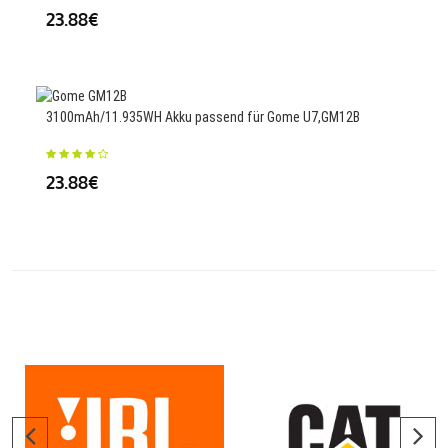
23.88€
23
3100mAh/11.935WH Akku passend für Gome U7,GM12B
3500
23.88€
27.