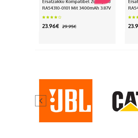
Ersatzakku Kompatibel Zu Fujitsu
Ersa
RA54310-0101 Mit 3400mAh 3.87V
RA54
23.96€
23.
29.95€