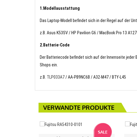
1.Modellausstattung
Das Laptop-Modell befindet sich in der Regel auf der Un
z.B. Asus K53SV / HP Pavilion G6 / MacBook Pro 13 A12
2.Batterie-Code
Der Batteriecode befindet sich auf der Innenseite jeder
Shops ein.
z.B.
TLP033A7
/ AA-PB9NC6B / A32-M47 / BTY-L45
VERWANDTE PRODUKTE
SALE