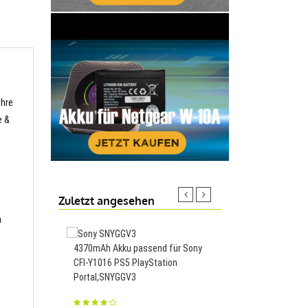
Ihre
e &
Zuletzt angesehen
n
4370mAh Akku passend für Sony
4000mAh/15.40WH Ak
CFI-Y1016 PS5 PlayStation
für Meizu Note 9 M92
Portal,SNYGGV3
M1923,BA923