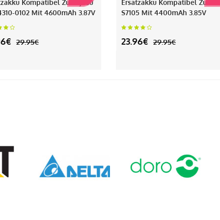
tzakku Kompatibel Zu Fujitsu
Ersatzakku Kompatibel Zu Phi
310-0102 Mit 4600mAh 3.87V
S7105 Mit 4400mAh 3.85V
96€
23.96€
29.95€
29.95€