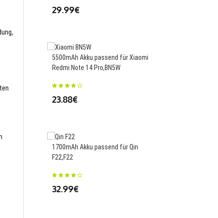
29.99€
23.88€
dung,
5500mAh Akku passend für Xiaomi
3050mAh/11.4WH Akk
Redmi Note 14 Pro,BN5W
für Ramos MOS1 R2,R
sten
23.88€
24.71€
m
1700mAh Akku passend für Qin
3320mAh/12.78WH Ak
F22,F22
für Alcatel Mobiele N
M860,TLP033A7
32.99€
23.50€