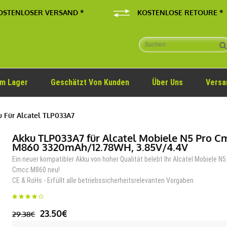
OSTENLOSER VERSAND *
KOSTENLOSE RETOURE *
Im Lager
Geschätzt Von Kunden
Über Uns
Versa
 Für Alcatel TLP033A7
Akku TLP033A7 für Alcatel Mobiele N5 Pro C
M860 3320mAh/12.78WH, 3.85V/4.4V
Ein neuer kompatibler Akku von hoher Qualität belebt Ihr Alcatel Mobiele N5
Cmcc M860 neu!
CE & RoHs - Erfüllt alle betriebssicherheitsrelevanten Vorgaben
23.50€
29.38€