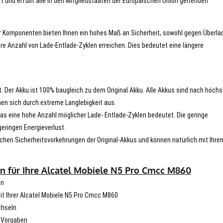
t und erfüllt alle in den Mitgliedstaaten der Europäischen Union geltenden
er Komponenten bieten Ihnen ein hohes Maß an Sicherheit, sowohl gegen Überla
re Anzahl von Lade-Entlade-Zyklen erreichen. Dies bedeutet eine längere
t. Der Akku ist 100% baugleich zu dem Original Akku. Alle Akkus sind nach höch
en sich durch extreme Langlebigkeit aus.
s eine hohe Anzahl möglicher Lade- Entlade-Zyklen bedeutet. Die geringe
eringen Energieverlust.
chen Sicherheitsvorkehrungen der Original-Akkus und können natürlich mit Ihre
n für Ihre Alcatel Mobiele N5 Pro Cmcc M860
en
mit Ihrer Alcatel Mobiele N5 Pro Cmcc M860
chseln
n Vorgaben