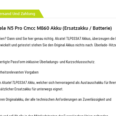
ersand Und Zahlung
ele N5 Pro Cmcc M860 Akku (Ersatzakku / Batterie)
rien? Dann sind Sie hier genau richtig. Alcatel TLP033A7 Akkus, überzeugen die 
entwickelt und getestet stehen Sie den Original Akkus nichts nach. Überlade- Hitz
ertigte Passform inklusive Überladungs- und Kurzschlussschutz.
erheitsrelevanten Vorgaben
n Alcatel TLP033A7 Akku
, welcher sich hervorragend als Austauschakku für Ihre
ätzlicher Ersatzakku für unterwegs eignet.
hren Originalakku, der alle technischen Anforderungen an Zuverlässigkeit und