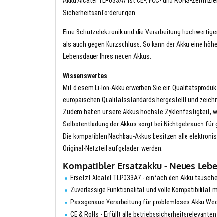
Akku Alcatel TLP033A7 ist CE-, FCC- und ROHS-zertifizier
Sicherheitsanforderungen.
Eine Schutzelektronik und die Verarbeitung hochwertig
als auch gegen Kurzschluss. So kann der Akku eine höhe
Lebensdauer Ihres neuen Akkus.
Wissenswertes:
Mit diesem Li-Ion-Akku erwerben Sie ein Qualitätsproduk
europäischen Qualitätsstandards hergestellt und zeichn
Zudem haben unsere Akkus höchste Zyklenfestigkeit, wa
Selbstentladung der Akkus sorgt bei Nichtgebrauch für g
Die kompatiblen Nachbau-Akkus besitzen alle elektronis
Original-Netzteil aufgeladen werden.
Kompatibler Ersatzakku - Neues Lebe
Ersetzt Alcatel TLP033A7 - einfach den Akku tausch
Zuverlässige Funktionalität und volle Kompatibilität 
Passgenaue Verarbeitung für problemloses Akku We
CE & RoHs - Erfüllt alle betriebssicherheitsrelevante