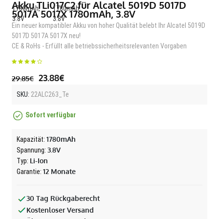
Akku TLi017C2 für Alcatel 5019D 5017D
5017A 5017X 1780mAh, 3.8V
Ein neuer kompatibler Akku von hoher Qualität belebt Ihr Alcatel 5019D
5017D 5017A 5017X neu!
CE & RoHs - Erfüllt alle betriebssicherheitsrelevanten Vorgaben
23.88€
29.85€
SKU:
22ALC263_Te
Sofort verfügbar
1780mAh
Kapazität:
3.8V
Spannung:
Li-Ion
Typ:
12 Monate
Garantie:
30 Tag Rückgaberecht
Kostenloser Versand