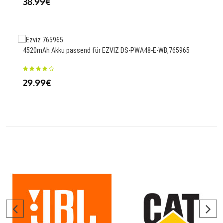
38.99€
25
4520mAh Akku passend für EZVIZ DS-PWA48-E-WB,765965
72W
PU4
29.99€
57