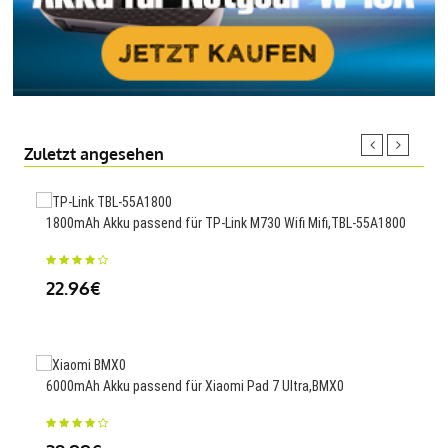
Zuletzt angesehen
1800mAh Akku passend für TP-Link M730 Wifi Mifi,TBL-55A1800
1500
22.96€
23
6000mAh Akku passend für Xiaomi Pad 7 Ultra,BMX0
5000