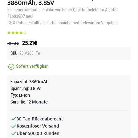
3860mAh, 3.85V
Ein neuer kompatibler Akku von hoher Qualität belebt Ihr Alcatel
TLp038D7 neu!
CE & RoHs - Erfüllt alle betriebssicherheitsrelevanten Vorgaben
25.21€
31.51€
SKU:
20IV360_Te
Sofort verfügbar
3860mAh
Kapazität:
3.85V
Spannung:
Li-Ion
Typ:
12 Monate
Garantie:
30 Tag Rückgaberecht
Kostenloser Versand
Über 500.00 Kunden!