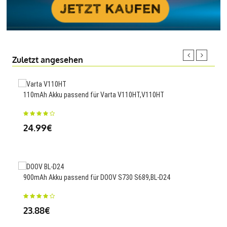
Zuletzt angesehen
110mAh Akku passend für Varta V110HT,V110HT
5200
004,
24.99€
69
900mAh Akku passend für DOOV S730 S689,BL-D24
3990
23.88€
N95