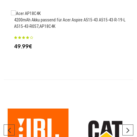
25
4200mAh Akku passend für Acer Aspire A515-43 A515-43-R-19-L
A515-43-R057,AP18C4K
3860
49.99€
25.