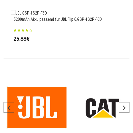
2750
5200mAh Akku passend für JBL Flip 6,GSP-1S2P-F6D
Plug
25.88€
75