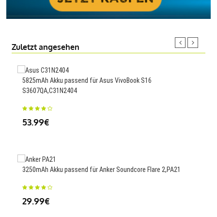
Zuletzt angesehen
5825mAh Akku passend für Asus VivoBook S16
4000
S3607QA,C31N2404
23
53.99€
550m
3250mAh Akku passend für Anker Soundcore Flare 2,PA21
25
29.99€