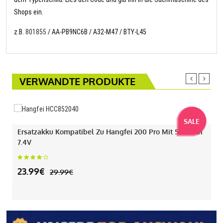
Shops ein.
z.B.
801855
/ AA-PB9NC6B / A32-M47 / BTY-L45
VERWANDTE PRODUKTE
SALE
Ersatzakku Kompatibel Zu Hangfei 200 Pro Mit 550mAh
7.4V
23.99€
29.99€