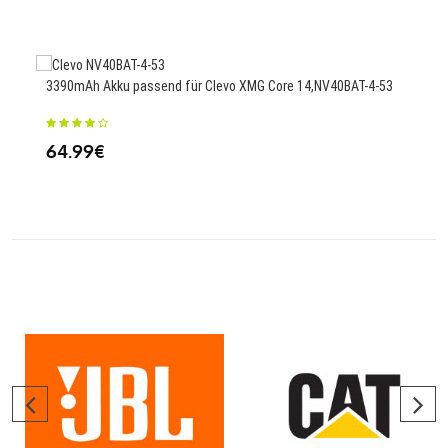
3390mAh Akku passend für Clevo XMG Core 14,NV40BAT-4-53
300
HFR
64.99€
34