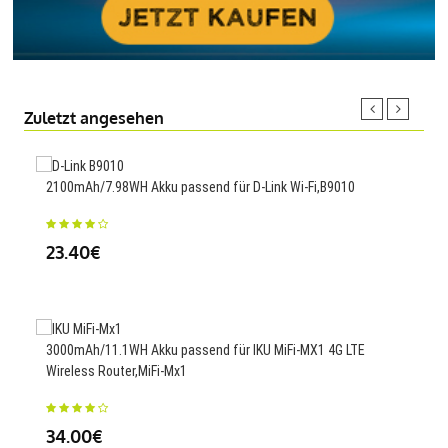
Zuletzt angesehen
2100mAh/7.98WH Akku passend für D-Link Wi-Fi,B9010
5000
23.40€
25
3000mAh/11.1WH Akku passend für IKU MiFi-MX1 4G LTE
500m
Wireless Router,MiFi-Mx1
Wat
34.00€
23