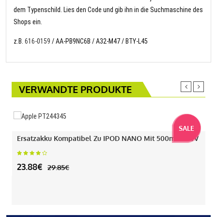
dem Typenschild. Lies den Code und gib ihn in die Suchmaschine des
Shops ein.
z.B.
616-0159
/ AA-PB9NC6B / A32-M47 / BTY-L45
VERWANDTE PRODUKTE
SALE
Ersatzakku Kompatibel Zu IPOD NANO Mit 500mAh 3.7V
23.88€
29.85€