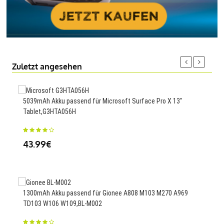
Zuletzt angesehen
5039mAh Akku passend für Microsoft Surface Pro X 13"
4650
Tablet,G3HTA056H
10,
43.99€
23
1300mAh Akku passend für Gionee A808 M103 M270 A969
TD103 W106 W109,BL-M002
630
2,L