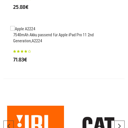
25.88€
27
7540mAh Akku passend für Apple iPad Pro 11 2nd
Generation,A2224
16.8
71.83€
50