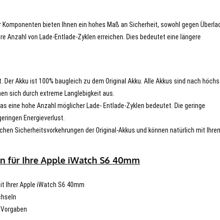
er Komponenten bieten Ihnen ein hohes Maß an Sicherheit, sowohl gegen Überla
re Anzahl von Lade-Entlade-Zyklen erreichen. Dies bedeutet eine längere
t. Der Akku ist 100% baugleich zu dem Original Akku. Alle Akkus sind nach höch
en sich durch extreme Langlebigkeit aus.
s eine hohe Anzahl möglicher Lade- Entlade-Zyklen bedeutet. Die geringe
eringen Energieverlust.
chen Sicherheitsvorkehrungen der Original-Akkus und können natürlich mit Ihre
en für Ihre Apple iWatch S6 40mm
 mit Ihrer Apple iWatch S6 40mm
chseln
n Vorgaben