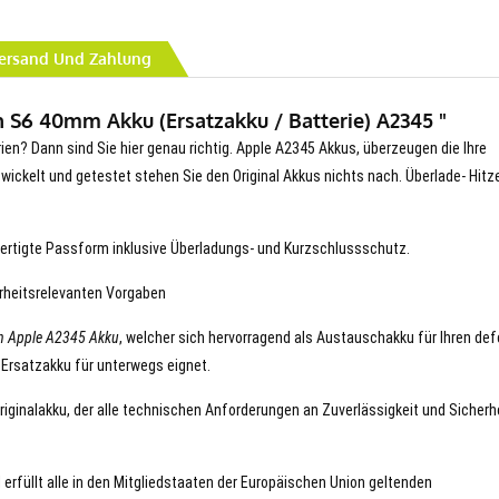
ersand Und Zahlung
 S6 40mm Akku (Ersatzakku / Batterie) A2345 "
rien? Dann sind Sie hier genau richtig. Apple A2345 Akkus, überzeugen die Ihre
entwickelt und getestet stehen Sie den Original Akkus nichts nach. Überlade- Hitz
ertigte Passform inklusive Überladungs- und Kurzschlussschutz.
erheitsrelevanten Vorgaben
n Apple A2345 Akku
, welcher sich hervorragend als Austauschakku für Ihren de
 Ersatzakku für unterwegs eignet.
Originalakku, der alle technischen Anforderungen an Zuverlässigkeit und Sicherh
 erfüllt alle in den Mitgliedstaaten der Europäischen Union geltenden