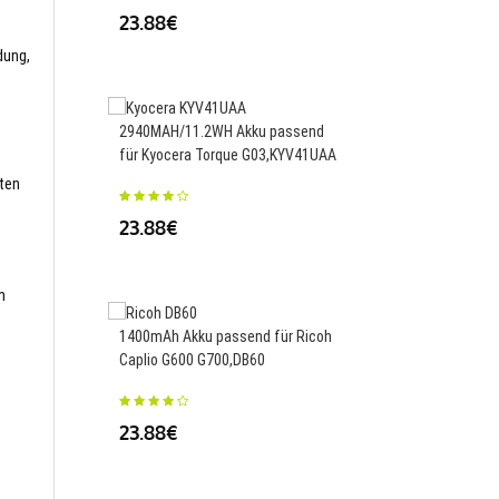
23.88€
33.50€
dung,
2940MAH/11.2WH Akku passend
3580mAh Akku passen
für Kyocera Torque G03,KYV41UAA
Panasonic SDR-H85 S
T50 SDR-S50,VW-VBK
sten
23.88€
33.50€
m
1400mAh Akku passend für Ricoh
Caplio G600 G700,DB60
1200MAH/4.56WH Akk
für Sharp HE383,HE38
23.88€
26.71€