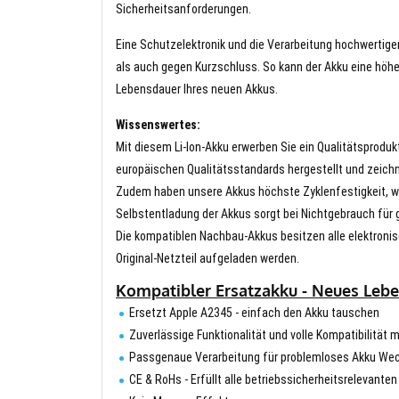
Sicherheitsanforderungen.
Eine Schutzelektronik und die Verarbeitung hochwertig
als auch gegen Kurzschluss. So kann der Akku eine höhe
Lebensdauer Ihres neuen Akkus.
Wissenswertes:
Mit diesem Li-Ion-Akku erwerben Sie ein Qualitätsproduk
europäischen Qualitätsstandards hergestellt und zeichn
Zudem haben unsere Akkus höchste Zyklenfestigkeit, wa
Selbstentladung der Akkus sorgt bei Nichtgebrauch für g
Die kompatiblen Nachbau-Akkus besitzen alle elektronis
Original-Netzteil aufgeladen werden.
Kompatibler Ersatzakku - Neues Leb
Ersetzt Apple A2345 - einfach den Akku tauschen
Zuverlässige Funktionalität und volle Kompatibilität
Passgenaue Verarbeitung für problemloses Akku We
CE & RoHs - Erfüllt alle betriebssicherheitsrelevante