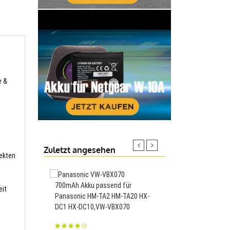
e &
Zuletzt angesehen
fekten
700mAh Akku passend für
3580mAh Akku passen
eit
Panasonic HM-TA2 HM-TA20 HX-
Panasonic HDC-TM90
DC1 HX-DC10,VW-VBX070
HDC-SD900,VW-VBN26