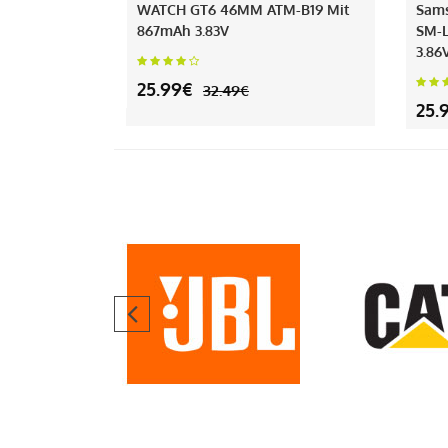
WATCH GT6 46MM ATM-B19 Mit
Sam
867mAh 3.83V
SM-L
3.86
25.99€
32.49€
25.