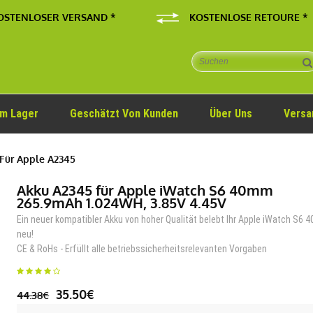
OSTENLOSER VERSAND *
KOSTENLOSE RETOURE *
Im Lager
Geschätzt Von Kunden
Über Uns
Versa
Für Apple A2345
Akku A2345 für Apple iWatch S6 40mm
265.9mAh 1.024WH, 3.85V 4.45V
Ein neuer kompatibler Akku von hoher Qualität belebt Ihr Apple iWatch S6
neu!
CE & RoHs - Erfüllt alle betriebssicherheitsrelevanten Vorgaben
35.50€
44.38€