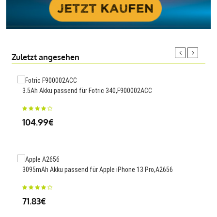
Zuletzt angesehen
3.5Ah Akku passend für Fotric 340,F900002ACC
1.62
001
104.99€
46
3095mAh Akku passend für Apple iPhone 13 Pro,A2656
1930
MT8
71.83€