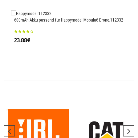
23
600mAh Akku passend für Happymodel Mobula6 Drone,112332
3200
23.88€
2,G
34