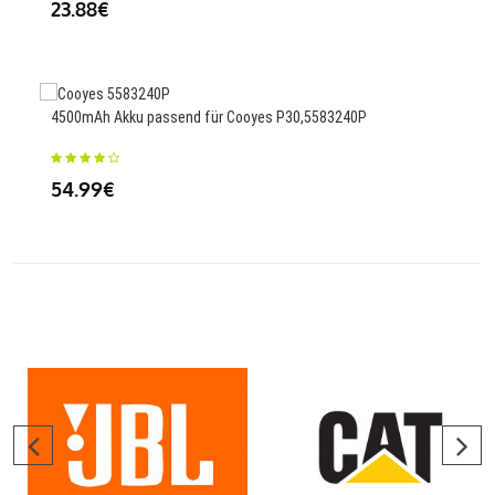
23.88€
52.5
4500mAh Akku passend für Cooyes P30,5583240P
148
54.99€
70