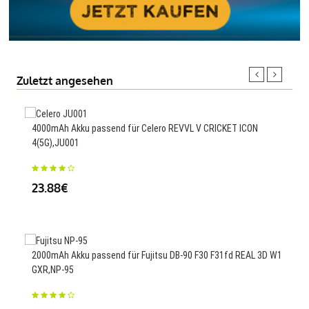
Zuletzt angesehen
4000mAh Akku passend für Celero REVVL V CRICKET ICON
6600
4(5G),JU001
15
23.88€
3948
2000mAh Akku passend für Fujitsu DB-90 F30 F31fd REAL 3D W1
Z58
GXR,NP-95
35