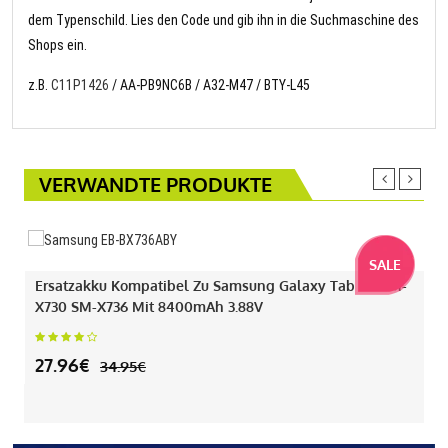
dem Typenschild. Lies den Code und gib ihn in die Suchmaschine des
Shops ein.
z.B.
C11P1426
/ AA-PB9NC6B / A32-M47 / BTY-L45
VERWANDTE PRODUKTE
SALE
Ersatzakku Kompatibel Zu Samsung Galaxy Tab S11 SM-
X730 SM-X736 Mit 8400mAh 3.88V
27.96€
34.95€