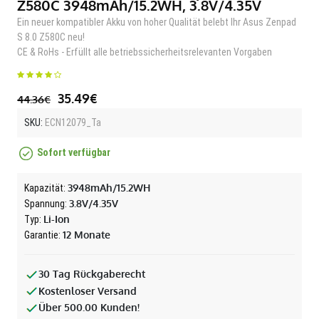
Z580C 3948mAh/15.2WH, 3.8V/4.35V
Ein neuer kompatibler Akku von hoher Qualität belebt Ihr Asus Zenpad
S 8.0 Z580C neu!
CE & RoHs - Erfüllt alle betriebssicherheitsrelevanten Vorgaben
35.49€
44.36€
SKU:
ECN12079_Ta
Sofort verfügbar
3948mAh/15.2WH
Kapazität:
3.8V/4.35V
Spannung:
Li-Ion
Typ:
12 Monate
Garantie:
30 Tag Rückgaberecht
Kostenloser Versand
Über 500.00 Kunden!