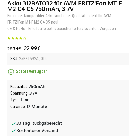
Akku 312BAT032 für AVM FRITZ!Fon MT-F
M2 C4 C5 750mAh, 3.7V
Ein neuer kompatibler Akku von hoher Qualität belebt Ihr AVM
FRITZ!Fon MT-F M2 C4 C5 neu!
CE & RoHs - Erfüllt alle betriebssicherheitsrelevanten Vorgaben
22.99€
28.74€
SKU:
25KK1592A_Oth
Sofort verfügbar
750mAh
Kapazität:
3.7V
Spannung:
Li-Ion
Typ:
12 Monate
Garantie:
30 Tag Rückgaberecht
Kostenloser Versand