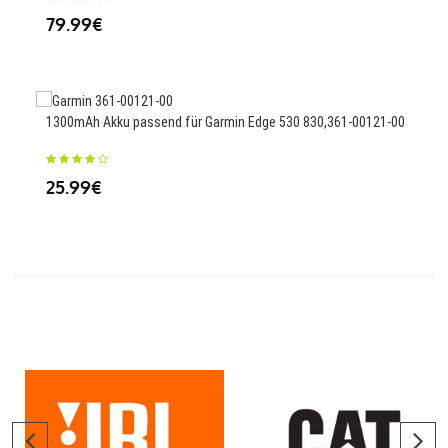
79.99€
25.
1300mAh Akku passend für Garmin Edge 530 830,361-00121-00
7000
277
25.99€
39