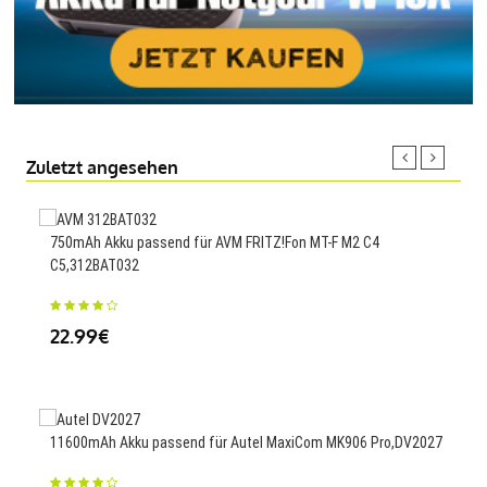
Zuletzt angesehen
750mAh Akku passend für AVM FRITZ!Fon MT-F M2 C4
505
C5,312BAT032
MS9
22.99€
33
11600mAh Akku passend für Autel MaxiCom MK906 Pro,DV2027
5500