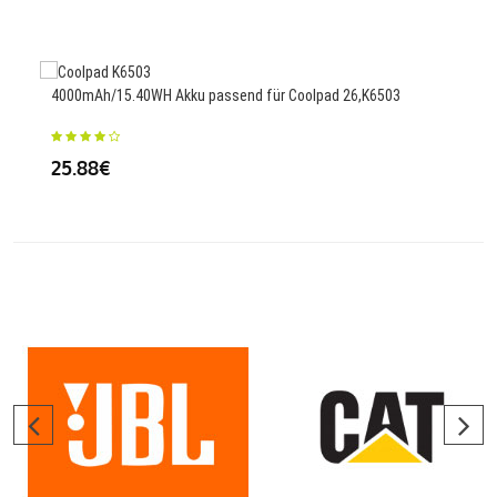
Ersa
4000mAh/15.40WH Akku passend für Coolpad 26,K6503
K01
25.88€
42