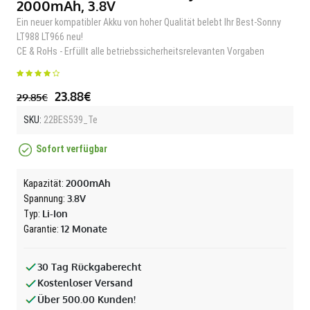
2000mAh, 3.8V
Ein neuer kompatibler Akku von hoher Qualität belebt Ihr Best-Sonny
LT988 LT966 neu!
CE & RoHs - Erfüllt alle betriebssicherheitsrelevanten Vorgaben
23.88€
29.85€
SKU:
22BES539_Te
Sofort verfügbar
2000mAh
Kapazität:
3.8V
Spannung:
Li-Ion
Typ:
12 Monate
Garantie:
30 Tag Rückgaberecht
Kostenloser Versand
Über 500.00 Kunden!