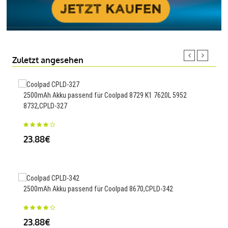
Zuletzt angesehen
2500mAh Akku passend für Coolpad 8729 K1 7620L 5952
2000
8732,CPLD-327
23
23.88€
1600
2500mAh Akku passend für Coolpad 8670,CPLD-342
23
23.88€