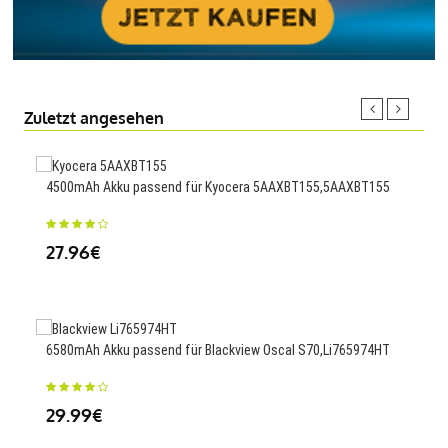
Zuletzt angesehen
4500mAh Akku passend für Kyocera 5AAXBT155,5AAXBT155
4200
27.96€
23
6580mAh Akku passend für Blackview Oscal S70,Li765974HT
240
PD7
29.99€
82