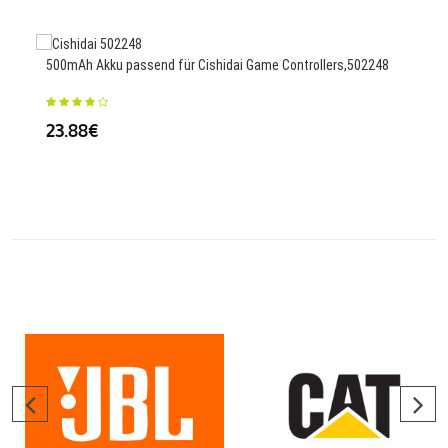
500mAh Akku passend für Cishidai Game Controllers,502248
3.3A
A,B1
23.88€
76