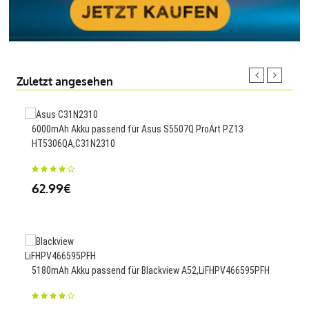
Zuletzt angesehen
6000mAh Akku passend für Asus S5507Q ProArt PZ13
600
HT5306QA,C31N2310
MG-1
62.99€
59
42W
5180mAh Akku passend für Blackview A52,LiFHPV466595PFH
54