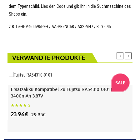
dem Typenschild. Lies den Code und gib ihn in die Suchmaschine des
Shops ein.
z.B.
LiFHPV466595PFH
/ AA-PB9NC6B / A32-M47 / BTY-L45
VERWANDTE PRODUKTE
SALE
Ersatzakku Kompatibel Zu Fujitsu RA54310-0101 Mit
3400mAh 3.87V
23.96€
29.95€