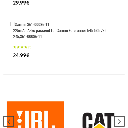
29.99€
5673
225mAh Akku passend für Garmin Forerunner 645 635 735
245,361-00086-11
59
24.99€