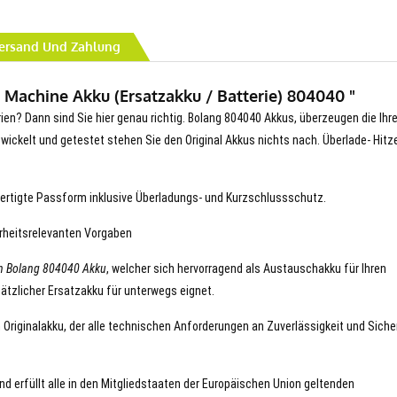
ersand Und Zahlung
 Machine Akku (Ersatzakku / Batterie) 804040 "
rien? Dann sind Sie hier genau richtig. Bolang 804040 Akkus, überzeugen die Ihr
entwickelt und getestet stehen Sie den Original Akkus nichts nach. Überlade- Hitz
ertigte Passform inklusive Überladungs- und Kurzschlussschutz.
erheitsrelevanten Vorgaben
n Bolang 804040 Akku
, welcher sich hervorragend als Austauschakku für Ihren
ätzlicher Ersatzakku für unterwegs eignet.
n Originalakku, der alle technischen Anforderungen an Zuverlässigkeit und Siche
nd erfüllt alle in den Mitgliedstaaten der Europäischen Union geltenden