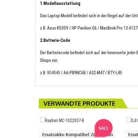
1.Modellausstattung
Das Laptop-Modell befindet sich in der Regel auf der Un
z.B. Asus K53SV / HP Pavilion G6 / MacBook Pro 13 A127
2.Batterie-Code
Der Batteriecode befindet sich auf der Innenseite jeder
Shops ein.
z.B.
804040
/ AA-PB9NC6B / A32-M47 / BTY-L45
VERWANDTE PRODUKTE
SALE
Ersatzakku Kompatibel Zu Rayban
Ersa