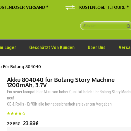
OSTENLOSER VERSAND *
KOSTENLOSE RETOURE *
Im Lager
Geschätzt Von Kunden
Über Uns
Versa
u Für Bolang 804040
Akku 804040 für Bolang Story Machine
1200mAh, 3.7V
Ein neuer kompatibler Akku von hoher Qualität belebt Ihr Bolang Story Mach
neu!
CE & RoHs - Erfüllt alle betriebssicherheitsrelevanten Vorgaben
23.88€
29.85€