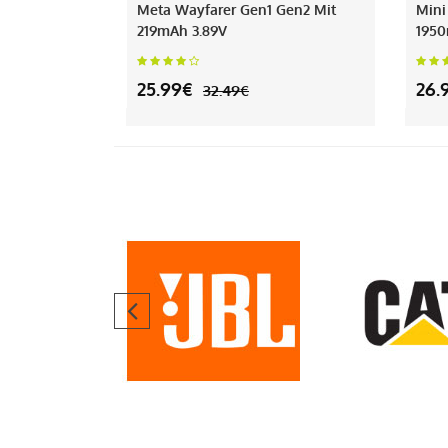
Meta Wayfarer Gen1 Gen2 Mit
Mini
219mAh 3.89V
1950
25.99€
26.
32.49€