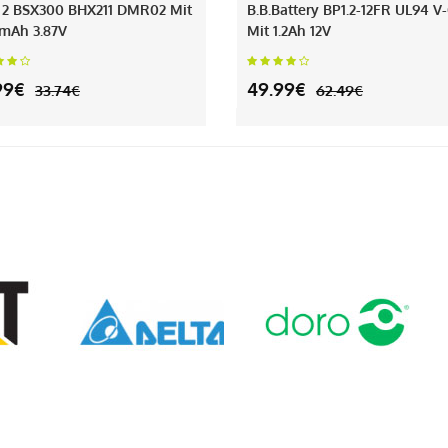
 2 BSX300 BHX211 DMR02 Mit
B.b.battery BP1.2-12FR UL94 V
mAh 3.87V
Mit 1.2Ah 12V
99€
49.99€
33.74€
62.49€