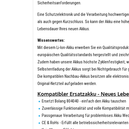
Sicherheitsanforderungen.
Eine Schutzelektronik und die Verarbeitung hochwertig
als auch gegen Kurzschluss. So kann der Akku eine höhe
Lebensdauer Ihres neuen Akkus.
Wissenswertes:
Mit diesem Li-Ion-Akku erwerben Sie ein Qualitätsproduk
europäischen Qualitätsstandards hergestellt und zeichn
Zudem haben unsere Akkus höchste Zyklenfestigkeit, wa
Selbstentladung der Akkus sorgt bei Nichtgebrauch für g
Die kompatiblen Nachbau-Akkus besitzen alle elektronis
Original-Netzteil aufgeladen werden.
Kompatibler Ersatzakku - Neues Lebe
Ersetzt Bolang 804040 - einfach den Akku tauschen
Zuverlässige Funktionalität und volle Kompatibilität m
Passgenaue Verarbeitung für problemloses Akku We
CE & RoHs - Erfüllt alle betriebssicherheitsrelevante