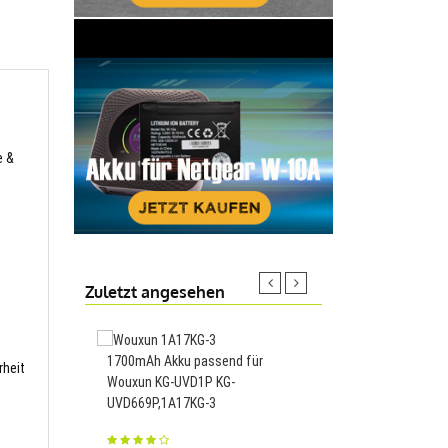
e
e &
Zuletzt angesehen
1700mAh Akku passend für
1200mAh Akku passend
rheit
Wouxun KG-UVD1P KG-
Story Machine,804040
UVD669P,1A17KG-3
23.88€