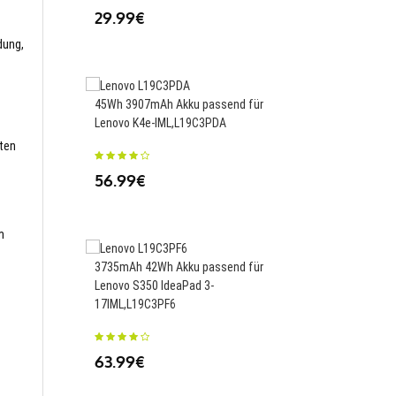
29.99€
dung,
4500mAh Akku passen
45Wh 3907mAh Akku passend für
Yoga C940-15IRH 9-
Lenovo K4e-IML,L19C3PDA
15IMH5,L18M4PF1
sten
56.99€
69.99€
m
3735mAh 42Wh Akku passend für
3300mAh/12.54WH Ak
Lenovo S350 IdeaPad 3-
für Ulefone MIX 2,MIX
17IML,L19C3PF6
26.00€
63.99€