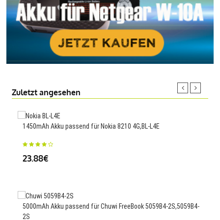
Zuletzt angesehen
1450mAh Akku passend für Nokia 8210 4G,BL-L4E
250m
Blue
23.88€
33
5000mAh Akku passend für Chuwi FreeBook 5059B4-2S,5059B4-
2S
3030