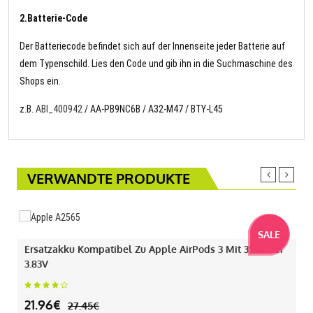
2.Batterie-Code
Der Batteriecode befindet sich auf der Innenseite jeder Batterie auf
dem Typenschild. Lies den Code und gib ihn in die Suchmaschine des
Shops ein.
z.B.
ABI_400942
/ AA-PB9NC6B / A32-M47 / BTY-L45
VERWANDTE PRODUKTE
SALE
Ersatzakku Kompatibel Zu Apple AirPods 3 Mit 35.3mAh
3.83V
21.96€
27.45€