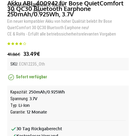
Akku ABI_400942 für Bose QuietComfort
30 QC30 Bluetooth Earphone
250mAh/0.925Wh, 3.7V
Ein neuer kompatibler Akku von hoher Qualität belebt Ihr Bose
QuietComfort 30 QC30 Bluetooth Earphone neu!
CE & RoHs - Erfüllt alle betriebssicherheitsrelevanten Vorgaben
33.49€
41.86€
SKU:
ECN12235_Oth
Sofort verfügbar
250mAh/0.925Wh
Kapazität:
3.7V
Spannung:
Li-Ion
Typ:
12 Monate
Garantie:
30 Tag Rückgaberecht
Kostenloser Versand