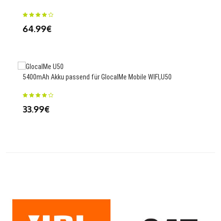
1BR
64.99€
46
5400mAh Akku passend für GlocalMe Mobile WIFI,U50
Ersa
33.99€
35