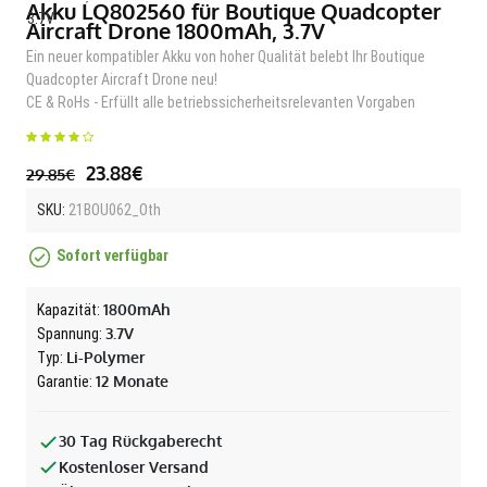
Akku LQ802560 für Boutique Quadcopter
Aircraft Drone 1800mAh, 3.7V
Ein neuer kompatibler Akku von hoher Qualität belebt Ihr Boutique
Quadcopter Aircraft Drone neu!
CE & RoHs - Erfüllt alle betriebssicherheitsrelevanten Vorgaben
23.88€
29.85€
SKU:
21BOU062_Oth
Sofort verfügbar
1800mAh
Kapazität:
3.7V
Spannung:
Li-Polymer
Typ:
12 Monate
Garantie:
30 Tag Rückgaberecht
Kostenloser Versand