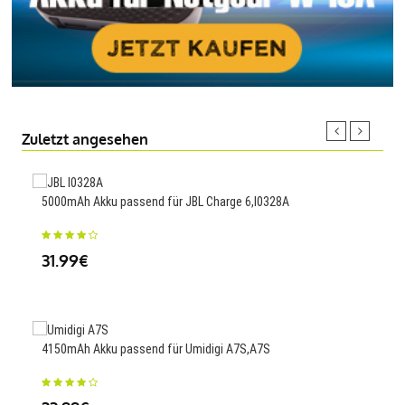
Zuletzt angesehen
5000mAh Akku passend für JBL Charge 6,I0328A
15mA
31.99€
30
4150mAh Akku passend für Umidigi A7S,A7S
6000
IBR