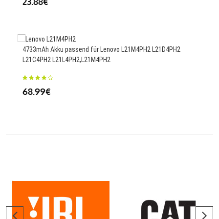
23.88€
38
4733mAh Akku passend für Lenovo L21M4PH2 L21D4PH2
L21C4PH2 L21L4PH2,L21M4PH2
1800
Dro
68.99€
23