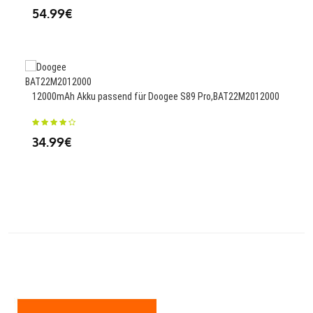
54.99€
42
12000mAh Akku passend für Doogee S89 Pro,BAT22M2012000
600
34.99€
000
57.