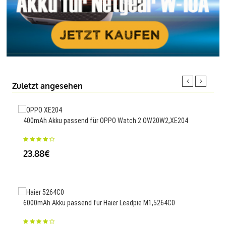
Zuletzt angesehen
400mAh Akku passend für OPPO Watch 2 OW20W2,XE204
2000
E968
23.88€
23
6000mAh Akku passend für Haier Leadpie M1,5264C0
4450
M52