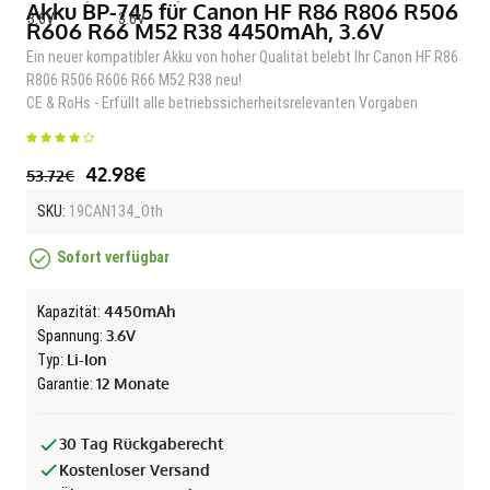
Akku BP-745 für Canon HF R86 R806 R506
R606 R66 M52 R38 4450mAh, 3.6V
Ein neuer kompatibler Akku von hoher Qualität belebt Ihr Canon HF R86
R806 R506 R606 R66 M52 R38 neu!
CE & RoHs - Erfüllt alle betriebssicherheitsrelevanten Vorgaben
42.98€
53.72€
SKU:
19CAN134_Oth
Sofort verfügbar
4450mAh
Kapazität:
3.6V
Spannung:
Li-Ion
Typ:
12 Monate
Garantie:
30 Tag Rückgaberecht
Kostenloser Versand