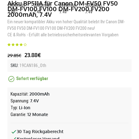
Akku BP511A für Canon DM-FV50 FV50
DM-FV100 FV100 DM-FV200 FV200
2000mAh, 7.4V
Ein neuer kompatibler Akku von hoher Qualität belebt Ihr Canon DM-
FV50 FV50 DM-FV100 FV100 DM-FV200 FV200 neu!
CE & RoHs - Erfüllt alle betriebssicherheitsrelevanten Vorgaben
23.88€
29.85€
SKU:
19CAN186_Oth
Sofort verfügbar
2000mAh
Kapazität:
7.4V
Spannung:
Li-Ion
Typ:
12 Monate
Garantie:
30 Tag Rückgaberecht
Kostenloser Versand