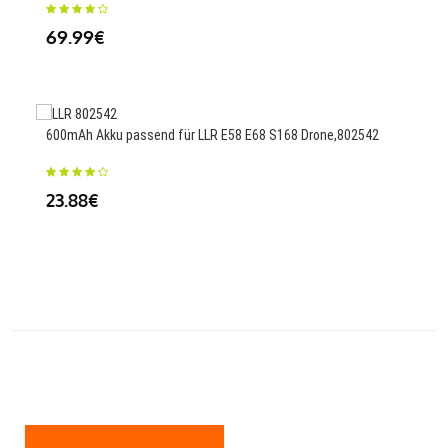
Airc
69.99€
23
600mAh Akku passend für LLR E58 E68 S168 Drone,802542
120
23.88€
T81
25