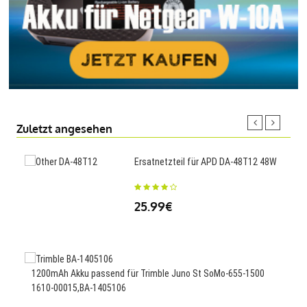
Zuletzt angesehen
Ersatnetzteil für APD DA-48T12 48W
200
FV1
25.99€
23
1200mAh Akku passend für Trimble Juno St SoMo-655-1500
1610-00015,BA-1405106
1000