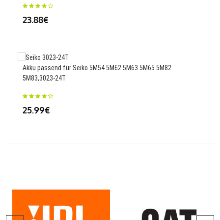
23.88€
24.
Akku passend für Seiko 5M54 5M62 5M63 5M65 5M82
44W
5M83,3023-24T
900
25.99€
69