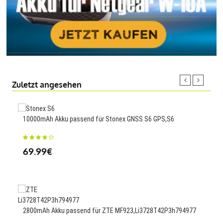
Zuletzt angesehen
10000mAh Akku passend für Stonex GNSS S6 GPS,S6
1200
Z250
69.99€
23
2800mAh Akku passend für ZTE MF923,Li3728T42P3h794977
500