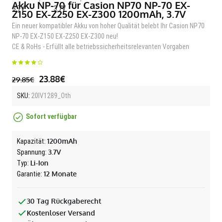
Akku NP-70 für Casion NP70 NP-70 EX-
Z150 EX-Z250 EX-Z300 1200mAh, 3.7V
Ein neuer kompatibler Akku von hoher Qualität belebt Ihr Casion NP70
NP-70 EX-Z150 EX-Z250 EX-Z300 neu!
CE & RoHs - Erfüllt alle betriebssicherheitsrelevanten Vorgaben
23.88€
29.85€
SKU:
20IV1289_Oth
Sofort verfügbar
1200mAh
Kapazität:
3.7V
Spannung:
Li-Ion
Typ:
12 Monate
Garantie:
30 Tag Rückgaberecht
Kostenloser Versand