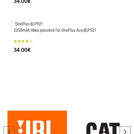
34.00€
34
2250mAh Akku passend für OnePlus Ace,BLP921
1500
T3+
34.00€
23