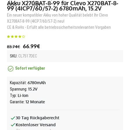
Akku X270BAT-8-99 für Clevo X270BAT-8-
99 (4ICP7/60/57-2) 6780mAh, 15.2V
Ein neuer kompatibler Akku von hoher Qualität belebt Ihr Clevo
X270BAT-8-99 (4ICP7/60/57-2) neu!
CE & RoHs - Erfüllt alle betriebssicherheitsrelevanten Vorgaben
66.99€
83.74€
SKU:
CL7517DEC
Sofort verfügbar
6780mAh
Kapazität:
15.2V
Spannung:
Li-Ion
Typ:
12 Monate
Garantie:
30 Tag Rückgaberecht
Kostenloser Versand