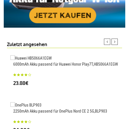
Zuletzt angesehen
6000mAh Akku passend für Huawei Honor Play7T,HB5066A1EGW
250
23.88€
23
2250mAh Akku passend für OnePlus Nord CE 2 5G,BLP903
3000
PLK