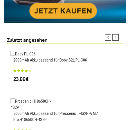
Zuletzt angesehen
2000mAh Akku passend für Doov S2L,PL-C06
Akku
VR4
23.88€
25
5000mAh Akku passend für Proscenic T-4S2P-A M7
2500
Pro,H18650CH-4S2P