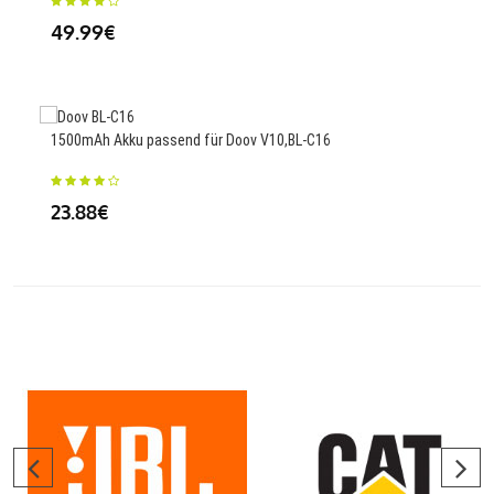
25.
49.99€
11Wh
1500mAh Akku passend für Doov V10,BL-C16
31.
23.88€