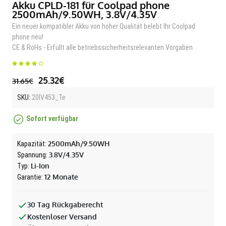
Akku CPLD-181 für Coolpad phone
2500mAh/9.50WH, 3.8V/4.35V
Ein neuer kompatibler Akku von hoher Qualität belebt Ihr Coolpad
phone neu!
CE & RoHs - Erfüllt alle betriebssicherheitsrelevanten Vorgaben
25.32€
31.65€
SKU:
20IV453_Te
Sofort verfügbar
2500mAh/9.50WH
Kapazität:
3.8V/4.35V
Spannung:
Li-Ion
Typ:
12 Monate
Garantie:
30 Tag Rückgaberecht
Kostenloser Versand