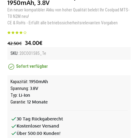
1950mAh, 3.8V
Ein neuer kompatibler Akku von hoher Qualität belebt Ihr Coolpad MTS-
T0 N2M neu!
CE & RoHs - Erfüllt alle betriebssicherheitsrelevanten Vorgaben
34.00€
42.50€
SKU:
20COO1585_Te
Sofort verfügbar
1950mAh
Kapazität:
3.8V
Spannung:
Li-Ion
Typ:
12 Monate
Garantie:
30 Tag Rückgaberecht
Kostenloser Versand
Über 500.00 Kunden!