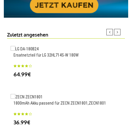
Zuletzt angesehen
Ersatnetzteil für LG 32HL714S-W 180W
5000
64.99€
23
1800mAh Akku passend für ZECN ZECN1801,ZECN1801
200
36.99€
23