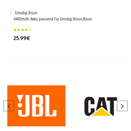
4400mAh Akku passend für Umidigi Bison,Bison
195
25.99€
34