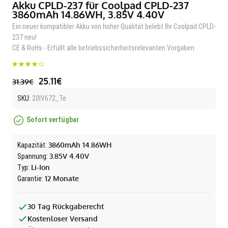
Akku CPLD-237 für Coolpad CPLD-237
3860mAh 14.86WH, 3.85V 4.40V
Ein neuer kompatibler Akku von hoher Qualität belebt Ihr Coolpad CPLD-
237 neu!
CE & RoHs - Erfüllt alle betriebssicherheitsrelevanten Vorgaben
25.11€
31.39€
SKU:
20IV672_Te
Sofort verfügbar
3860mAh 14.86WH
Kapazität:
3.85V 4.40V
Spannung:
Li-Ion
Typ:
12 Monate
Garantie:
30 Tag Rückgaberecht
Kostenloser Versand