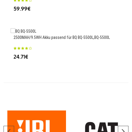
59.99€
23
2500MAH/9.5WH Akku passend für BQ BQ-5500L,BQ-5500L
2964
S53
24.71€
70