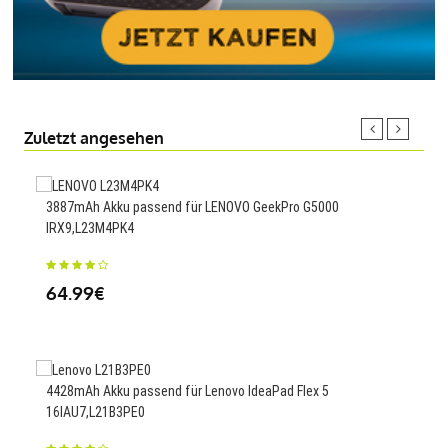
Zuletzt angesehen
3887mAh Akku passend für LENOVO GeekPro G5000
3860
IRX9,L23M4PK4
237
64.99€
25.
4428mAh Akku passend für Lenovo IdeaPad Flex 5
2000
16IAU7,L21B3PE0
5033