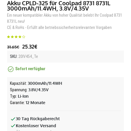
Akku CPLD-325 für Coolpad 8731 8731L
3000mAh/11.4WH, 3.8V/4.35V
Ein neuer kompatibler Akku von hoher Qualität belebt Ihr Coolpad 8731
8731L neu!
CE & RoHs - Erfüllt alle betriebssicherheitsrelevanten Vorgaben
25.32€
31.65€
SKU:
20IV454_Te
Sofort verfügbar
3000mAh/11.4WH
Kapazität:
3.8V/4.35V
Spannung:
Li-Ion
Typ:
12 Monate
Garantie:
30 Tag Rückgaberecht
Kostenloser Versand