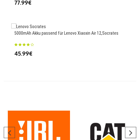
77.99€
25.
5000mAh Akku passend für Lenovo Xiaoxin Air 12,Socrates
2000
Pho
45.99€
23