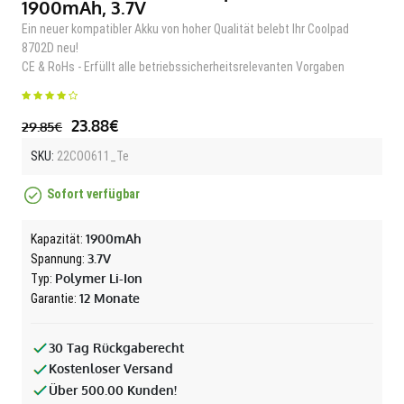
1900mAh, 3.7V
Ein neuer kompatibler Akku von hoher Qualität belebt Ihr Coolpad
8702D neu!
CE & RoHs - Erfüllt alle betriebssicherheitsrelevanten Vorgaben
23.88€
29.85€
SKU:
22COO611_Te
Sofort verfügbar
1900mAh
Kapazität:
3.7V
Spannung:
Polymer Li-Ion
Typ:
12 Monate
Garantie:
30 Tag Rückgaberecht
Kostenloser Versand
Über 500.00 Kunden!