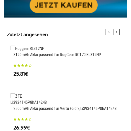
Zuletzt angesehen
3120mAh Akku passend für RugGear RG170,BL312NP
1900
25.81€
23
2600
3500mAh Akku passend für Vertu Fold 3,Li3934T45P8hA14248
TK5
26.99€
45