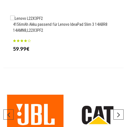
4156mAh Akku passend für Lenovo IdeaPad Slim 3 14ABR8
180
14AMN8,L22X3PF2
MA1
59.99€
26