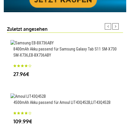
Zuletzt angesehen
8400mAh Akku passend für Samsung Galaxy Tab S11 SM-X730
3.4A
SM-X736,EB-BX736ABY
13
27.96€
2200
4500mAh Akku passend für Amoul LIT43Q452B,LIT43Q452B
23
109.99€