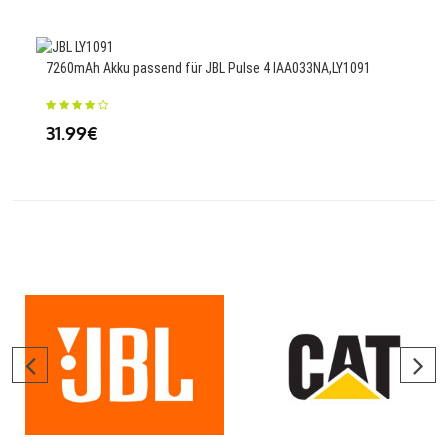
2890
7260mAh Akku passend für JBL Pulse 4 IAA033NA,LY1091
IWL 
31.99€
74