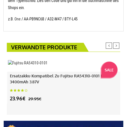
dem Typenschild. Lies den Code und gib ihn in die Suchmaschine des
Shops ein.
z.B.
One
/ AA-PB9NC6B / A32-M47 / BTY-L45
VERWANDTE PRODUKTE
SALE
Ersatzakku Kompatibel Zu Fujitsu RA54310-0101 Mit
3400mAh 3.87V
23.96€
29.95€