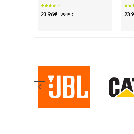
23.96€
23.
29.95€