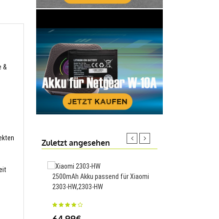
e &
fekten
Zuletzt angesehen
eit
2500mAh Akku passend für Xiaomi
3700mAh Akku passen
2303-HW,2303-HW
Elitebook 1040 G1 G2
BL06042XL,BLO6XL
64.99€