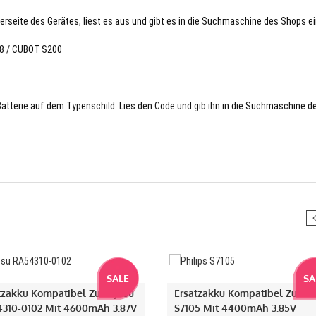
terseite des Gerätes, liest es aus und gibt es in die Suchmaschine des Shops ei
78 / CUBOT S200
 Batterie auf dem Typenschild. Lies den Code und gib ihn in die Suchmaschine d
SALE
SA
tzakku Kompatibel Zu Fujitsu
Ersatzakku Kompatibel Zu Phi
310-0102 Mit 4600mAh 3.87V
S7105 Mit 4400mAh 3.85V