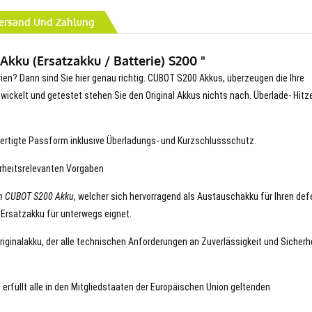
ersand Und Zahlung
kku (Ersatzakku / Batterie) S200 "
rien? Dann sind Sie hier genau richtig. CUBOT S200 Akkus, überzeugen die Ihre
entwickelt und getestet stehen Sie den Original Akkus nichts nach. Überlade- Hitz
ertigte Passform inklusive Überladungs- und Kurzschlussschutz.
erheitsrelevanten Vorgaben
n CUBOT S200 Akku
, welcher sich hervorragend als Austauschakku für Ihren de
 Ersatzakku für unterwegs eignet.
riginalakku, der alle technischen Anforderungen an Zuverlässigkeit und Sicherh
 erfüllt alle in den Mitgliedstaaten der Europäischen Union geltenden