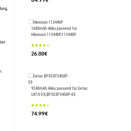
54.99€
dung,
1680mAh Akku passend für
Hikvision 113440P,113440P
4000MAH Akku passen
sten
U43E1 U43S1 U47T1 
26.88€
(DF113),PF4WN-00-13
66.61€
m
9240mAh Akku passend für Getac
UX10-EX,BP3S3P3450P-03
3100mAh 11.78Wh Akk
für CUBOT S200,S200
74.99€
24.50€