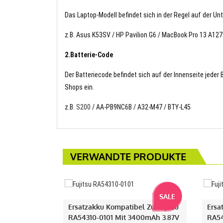
Das Laptop-Modell befindet sich in der Regel auf der Un
z.B. Asus K53SV / HP Pavilion G6 / MacBook Pro 13 A12
2.Batterie-Code
Der Batteriecode befindet sich auf der Innenseite jeder
Shops ein.
z.B.
S200
/ AA-PB9NC6B / A32-M47 / BTY-L45
VERWANDTE PRODUKTE
SALE
Ersatzakku Kompatibel Zu Fujitsu
Ersa
RA54310-0101 Mit 3400mAh 3.87V
RA54