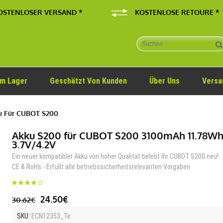
OSTENLOSER VERSAND *
KOSTENLOSE RETOURE *
Im Lager
Geschätzt Von Kunden
Über Uns
Versa
 Für CUBOT S200
Akku S200 für CUBOT S200 3100mAh 11.78Wh
3.7V/4.2V
Ein neuer kompatibler Akku von hoher Qualität belebt Ihr CUBOT S200 neu!
CE & RoHs - Erfüllt alle betriebssicherheitsrelevanten Vorgaben
24.50€
30.62€
SKU:
ECN12353_Te