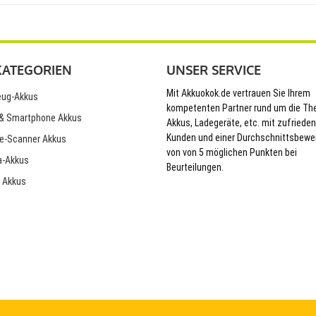
KATEGORIEN
UNSER SERVICE
Mit Akkuokok.de vertrauen Sie Ihrem
ug-Akkus
kompetenten Partner rund um die T
& Smartphone Akkus
Akkus, Ladegeräte, etc. mit zufriede
Kunden und einer Durchschnittsbewe
e-Scanner Akkus
von von 5 möglichen Punkten bei
-Akkus
Beurteilungen.
 Akkus
© 2026 Akkuokok.de Onlineshop - All Rights Reserved.