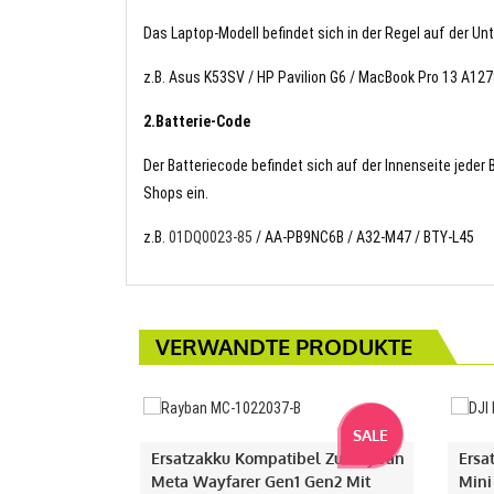
Das Laptop-Modell befindet sich in der Regel auf der Un
z.B. Asus K53SV / HP Pavilion G6 / MacBook Pro 13 A12
2.Batterie-Code
Der Batteriecode befindet sich auf der Innenseite jeder
Shops ein.
z.B.
01DQ0023-85
/ AA-PB9NC6B / A32-M47 / BTY-L45
VERWANDTE PRODUKTE
SALE
Ersatzakku Kompatibel Zu Rayban
Ersa
Meta Wayfarer Gen1 Gen2 Mit
Mini