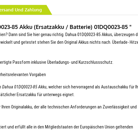
ersand Und Zahlung
23-85 Akku (Ersatzakku / Batterie) 01DQ0023-85 "
erien? Dann sind Sie hier genau richtig. Dahua 01DQ0023-85 Akkus, überzeugen di
entwickelt und getestet stehen Sie den Original Akkus nichts nach. Überlade- Hitz
ertigte Passform inklusive Überladungs- und Kurzschlussschutz.
erheitsrelevanten Vorgaben
en Dahua 01DQ0023-85 Akku
, welcher sich hervorragend als Austauschakku für I
ätzlicher Ersatzakku für unterwegs eignet.
Ihren Originalakku, der alle technischen Anforderungen an Zuverlässigkeit und
ert und erfüllt alle in den Mitgliedstaaten der Europäischen Union geltenden