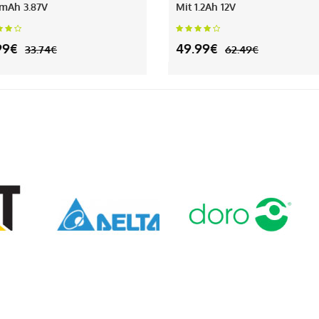
mAh 3.87V
Mit 1.2Ah 12V
99€
49.99€
33.74€
62.49€