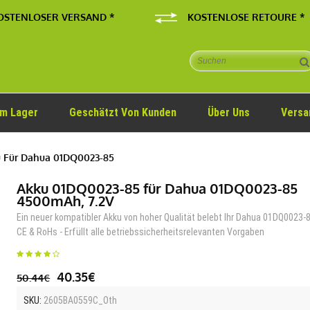
OSTENLOSER VERSAND *
KOSTENLOSE RETOURE *
Im Lager
Geschätzt Von Kunden
Über Uns
Versa
 Für Dahua 01DQ0023-85
Akku 01DQ0023-85 für Dahua 01DQ0023-85
4500mAh, 7.2V
Ein neuer kompatibler Akku von hoher Qualität belebt Ihr Dahua 01DQ0023-
CE & RoHs - Erfüllt alle betriebssicherheitsrelevanten Vorgaben
40.35€
50.44€
SKU:
2605BA0559C_Oth