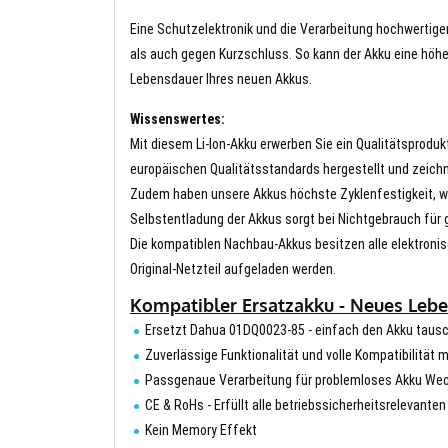
Eine Schutzelektronik und die Verarbeitung hochwertig
als auch gegen Kurzschluss. So kann der Akku eine höhe
Lebensdauer Ihres neuen Akkus.
Wissenswertes:
Mit diesem Li-Ion-Akku erwerben Sie ein Qualitätsproduk
europäischen Qualitätsstandards hergestellt und zeichn
Zudem haben unsere Akkus höchste Zyklenfestigkeit, wa
Selbstentladung der Akkus sorgt bei Nichtgebrauch für g
Die kompatiblen Nachbau-Akkus besitzen alle elektronis
Original-Netzteil aufgeladen werden.
Kompatibler Ersatzakku - Neues Lebe
Ersetzt Dahua 01DQ0023-85 - einfach den Akku taus
Zuverlässige Funktionalität und volle Kompatibilität
Passgenaue Verarbeitung für problemloses Akku We
CE & RoHs - Erfüllt alle betriebssicherheitsrelevante
Kein Memory Effekt