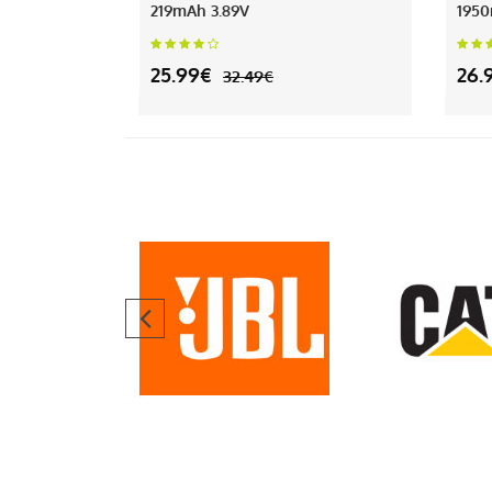
219mAh 3.89V
1950
25.99€
26.
32.49€