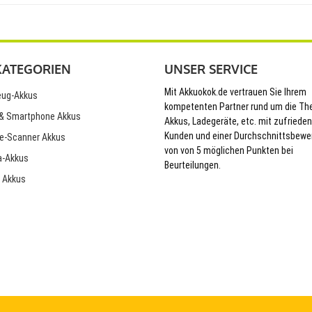
KATEGORIEN
UNSER SERVICE
Mit Akkuokok.de vertrauen Sie Ihrem
ug-Akkus
kompetenten Partner rund um die T
& Smartphone Akkus
Akkus, Ladegeräte, etc. mit zufriede
Kunden und einer Durchschnittsbewe
e-Scanner Akkus
von von 5 möglichen Punkten bei
-Akkus
Beurteilungen.
 Akkus
© 2026 Akkuokok.de Onlineshop - All Rights Reserved.