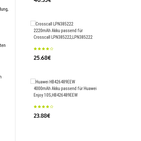
35.50€
dung,
2220mAh Akku passend für
Crosscall LPN385222,LPN385222
4000mAh/15.4WH Akk
für Huawei nova6
sten
V30,HB446589EWC
25.68€
35.50€
m
4000mAh Akku passend für Huawei
Enjoy 10S,HB426489EEW
3900mAh/15.09Wh Ak
für Huawei
23.88€
HB446588EFW,HB446
25.21€