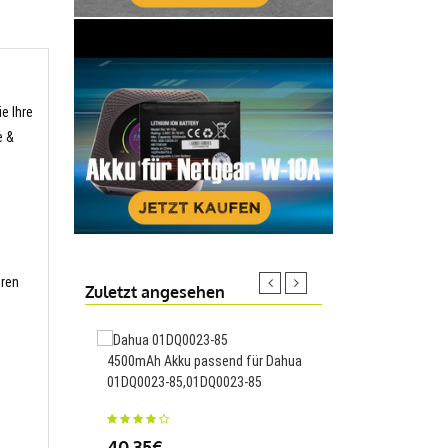
e Ihre
e &
hren
Zuletzt angesehen
4500mAh Akku passend für Dahua
3900mAh 15.09WH Ak
01DQ0023-85,01DQ0023-85
für Huawei
HB426493EFW,HB426
40.35€