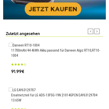
Zuletzt angesehen
11700mAh/44.46Wh Akku passend für Darveen Algiz RT10,RT10-
2000
1004
23
91.99€
160
Ersatnetzteil für LG ADS-13FSG-19N 21014GPCN EAY63129704
13.65W
25.