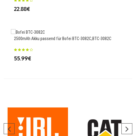
22.88€
4200
LION
2500mAh Akku passend für Bofei BTC-3082C,BTC-3082C
111
55.99€