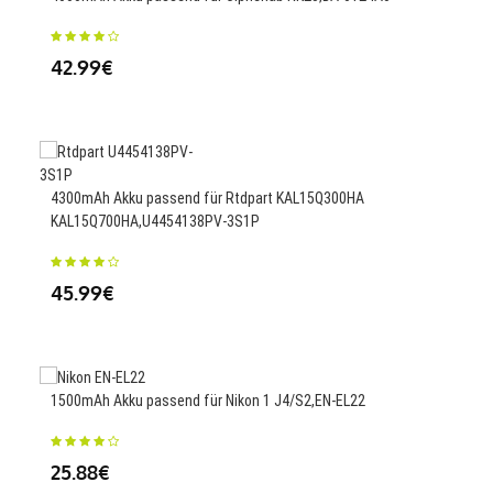
42.99€
23
Ersa
4300mAh Akku passend für Rtdpart KAL15Q300HA
KAL15Q700HA,U4454138PV-3S1P
33
45.99€
1800
1500mAh Akku passend für Nikon 1 J4/S2,EN-EL22
23
25.88€