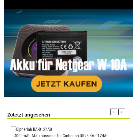
Zuletzt angesehen
4000mAh Akku passend für Cipherlab RK25,BA-0124A0
2100