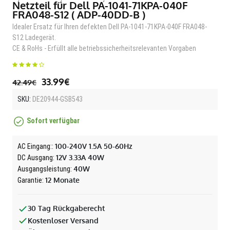
Netzteil für Dell PA-1041-71KPA-040F
FRA048-S12 ( ADP-40DD-B )
Idealer Ersatz für Ihren defekten Dell PA-1041-71KPA-040F FRA048-
S12 Ladegerät.
CE & RoHs - Erfüllt alle betriebssicherheitsrelevanten Vorgaben
33.99€
42.49€
SKU:
DE20944-GSB543
Sofort verfügbar
100-240V 1.5A 50-60Hz
AC Eingang::
12V 3.33A 40W
DC Ausgang:
40W
Ausgangsleistung:
12 Monate
Garantie:
30 Tag Rückgaberecht
Kostenloser Versand