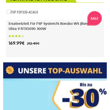
SALE
Ersatnetzteil Für FSP System76 Bonobo WS (bonw16)
Ultra 9 RTX5090 300W
169.99€
212.49€