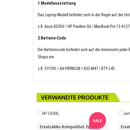
1.Modellausstattung
Das Laptop-Modell befindet sich in der Regel auf der Un
z.B. Asus K53SV / HP Pavilion G6 / MacBook Pro 13 A127
2.Batterie-Code
Der Batteriecode befindet sich auf der Innenseite jeder
Shops ein.
z.B.
XYCW0
/ AA-PB9NC6B / A32-M47 / BTY-L45
VERWANDTE PRODUKTE
SALE
Ersatzakku Kompatibel Zu HP
Ersa