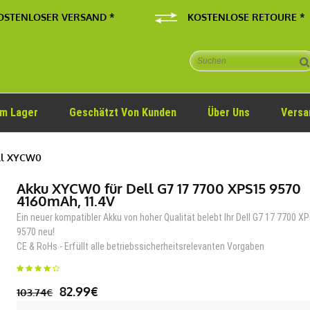
OSTENLOSER VERSAND *
KOSTENLOSE RETOURE *
Im Lager
Geschätzt Von Kunden
Über Uns
Versa
ll XYCW0
Akku XYCW0 für Dell G7 17 7700 XPS15 9570
4160mAh, 11.4V
Ein neuer kompatibler Akku von hoher Qualität belebt Ihr Dell G7 17 7700 X
9570 neu!
CE & RoHs - Erfüllt alle betriebssicherheitsrelevanten Vorgaben
82.99€
103.74€