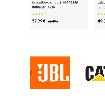
OmniBook X Flip 2-IN-1 16 Mit
EZbo
8810mAh 7.72V
500
57.99€
49.
72.49€