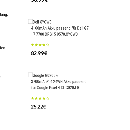
52.99€
dung,
4160mAh Akku passend für Dell G7
17 7700 XPS15 9570,XYCW0
5000MAH/19Wh Akku p
Samsung Galaxy Tab A
T380,EB-BT367ABA
sten
82.99€
31.49€
m
3700mAh/14.24WH Akku passend
für Google Pixel 4 XL,G020J-B
6000MAH/22.80Wh Ak
für Samsung Tab S3 9.
25.22€
T825C,EB-BT825ABE
33.49€