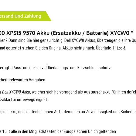
ersand Und Zahlung
00 XPS15 9570 Akku (Ersatzakku / Batterie) XYCW0 "
rien? Dann sind Sie hier genau richtig. Dell XYCW0 Akkus, überzeugen die Ihre Qu
t und getestet stehen Sie den Original Akkus nichts nach. Überlade- Hitze &
ertigte Passform inklusive Überladungs- und Kurzschlussschutz.
erheitsrelevanten Vorgaben
n Dell XYCW0 Akku
, welcher sich hervorragend als Austauschakku für Ihren defe
tzakku für unterwegs eignet.
riginalakku, der alle technischen Anforderungen an Zuverlässigkeit und Sicherhe
erfüllt alle in den Mitgliedstaaten der Europäischen Union geltenden