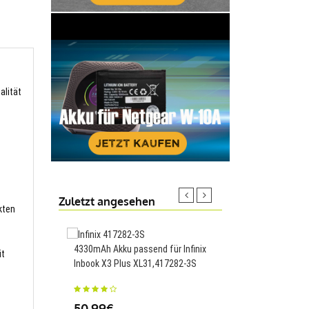
alität
Zuletzt angesehen
kten
4330mAh Akku passend für Infinix
19.6Wh/2580mAh Akku
it
Inbook X3 Plus XL31,417282-3S
Microsoft Surface Boo
Performance base,G
50.99€