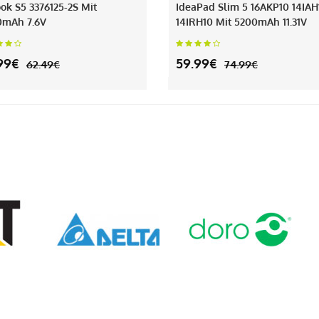
ok S5 3376125-2S Mit
IdeaPad Slim 5 16AKP10 14IAH
0mAh 7.6V
14IRH10 Mit 5200mAh 11.31V
99€
59.99€
62.49€
74.99€