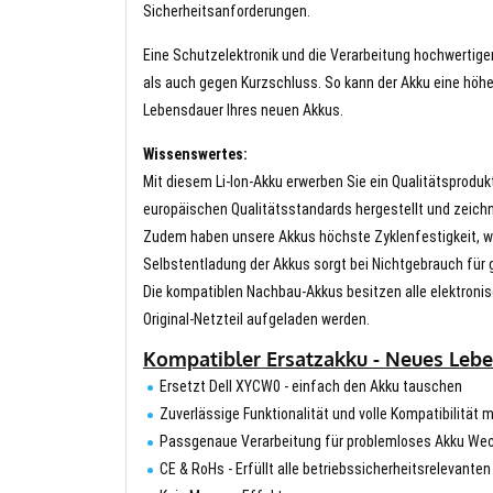
Sicherheitsanforderungen.
Eine Schutzelektronik und die Verarbeitung hochwertig
als auch gegen Kurzschluss. So kann der Akku eine höhe
Lebensdauer Ihres neuen Akkus.
Wissenswertes:
Mit diesem Li-Ion-Akku erwerben Sie ein Qualitätsproduk
europäischen Qualitätsstandards hergestellt und zeichn
Zudem haben unsere Akkus höchste Zyklenfestigkeit, wa
Selbstentladung der Akkus sorgt bei Nichtgebrauch für g
Die kompatiblen Nachbau-Akkus besitzen alle elektronis
Original-Netzteil aufgeladen werden.
Kompatibler Ersatzakku - Neues Leben
Ersetzt Dell XYCW0 - einfach den Akku tauschen
Zuverlässige Funktionalität und volle Kompatibilität 
Passgenaue Verarbeitung für problemloses Akku We
CE & RoHs - Erfüllt alle betriebssicherheitsrelevante