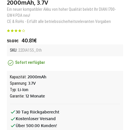
2000mAh, 3.7V
Ein neuer kompatibler Akku von hoher Qualität belebt Ihr DIAN I700-
GW4 PDA neu!
CE & RoHs - Erfüllt alle betriebssicherheitsrelevanten Vorgaben
40.81€
51.01€
SKU:
22DIA155_Oth
Sofort verfügbar
2000mAh
Kapazität:
3.7V
Spannung:
Li-Ion
Typ:
12 Monate
Garantie:
30 Tag Rückgaberecht
Kostenloser Versand
Über 500.00 Kunden!