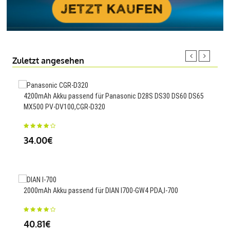
Zuletzt angesehen
4200mAh Akku passend für Panasonic D28S DS30 DS60 DS65
MX500 PV-DV100,CGR-D320
400
RCX
34.00€
10
2000mAh Akku passend für DIAN I700-GW4 PDA,I-700
1000
FP5
40.81€