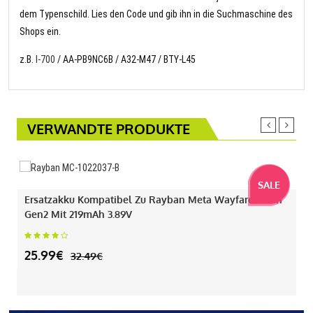
dem Typenschild. Lies den Code und gib ihn in die Suchmaschine des
Shops ein.
z.B.
I-700
/ AA-PB9NC6B / A32-M47 / BTY-L45
VERWANDTE PRODUKTE
SALE
Ersatzakku Kompatibel Zu Rayban Meta Wayfarer Gen1
Gen2 Mit 219mAh 3.89V
25.99€
32.49€