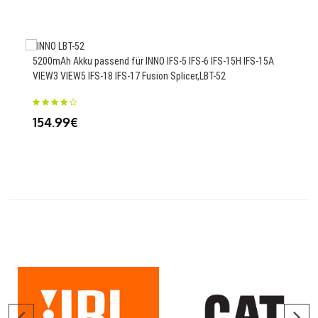
23
5200mAh Akku passend für INNO IFS-5 IFS-6 IFS-15H IFS-15A
VIEW3 VIEW5 IFS-18 IFS-17 Fusion Splicer,LBT-52
485
C55
154.99€
26