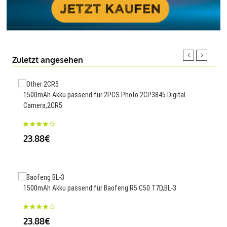
Zuletzt angesehen
1500mAh Akku passend für 2PCS Photo 2CP3845 Digital
8850
Camera,2CR5
001
23.88€
64
1500mAh Akku passend für Baofeng R5 C50 T7D,BL-3
7150
BAH
23.88€