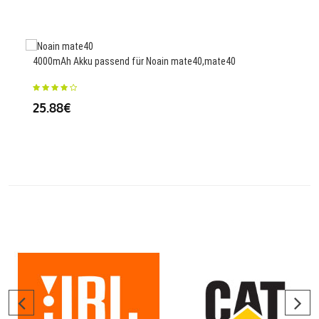
25
4000mAh Akku passend für Noain mate40,mate40
2400
25.88€
95