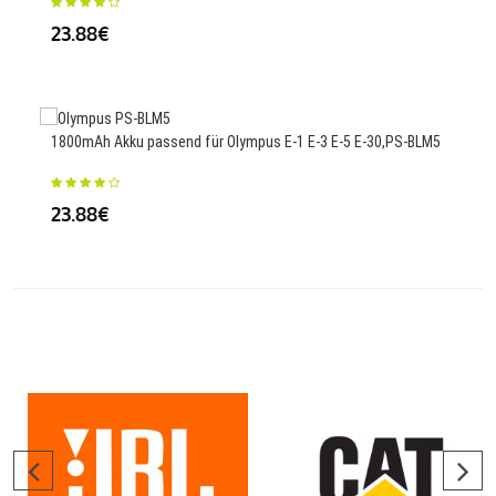
23.88€
7368
Ser
1800mAh Akku passend für Olympus E-1 E-3 E-5 E-30,PS-BLM5
82
23.88€