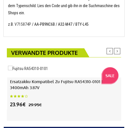
dem Typenschild. Lies den Code und gib ihn in die Suchmaschine des
Shops ein.
z.B.
V715874P
/ AA-PB9NC6B / A32-M47 / BTY-L45
VERWANDTE PRODUKTE
SALE
Ersatzakku Kompatibel Zu Fujitsu RA54310-0101 Mit
3400mAh 3.87V
23.96€
29.95€