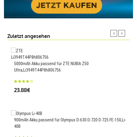
Zuletzt angesehen
2600
5000mAh Akku passend für ZTE NUBIA Z50
Ultra,Li3949T44P8h806756
25.
23.88€
5500
900mAh Akku passend für Olympus D-630 D-720 D-725 FE-150,Li-
23
40B