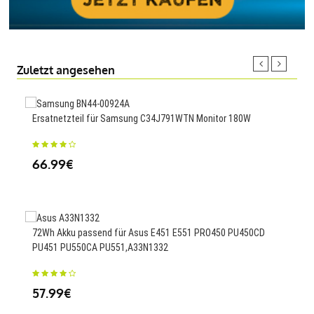
Zuletzt angesehen
Ersatnetzteil für Samsung C34J791WTN Monitor 180W
3000
N91
66.99€
23
72Wh Akku passend für Asus E451 E551 PRO450 PU450CD
PU451 PU550CA PU551,A33N1332
920m
57.99€
25