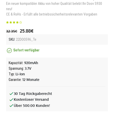
Ein neuer kompatibler Akku von hoher Qualität belebt Ihr Doov S930
neu!
CE & RoHs - Erfüllt alle betriebssicherheitsrelevanten Vorgaben
25.88€
32.35€
SKU:
22DOO596_Te
Sofort verfügbar
920mAh
Kapazität:
3.7V
Spannung:
Li-Ion
Typ:
12 Monate
Garantie:
30 Tag Rückgaberecht
Kostenloser Versand
Über 500.00 Kunden!