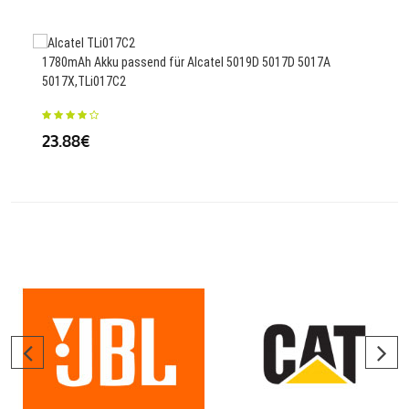
1780mAh Akku passend für Alcatel 5019D 5017D 5017A
1850
5017X,TLi017C2
J100
23.88€
25