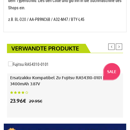
dem Typenschild. Lies den Code und gib ihn in die Suchmaschine des
Shops ein.
z.B.
BL-D20
/ AA-PB9NC6B / A32-M47 / BTY-L45
VERWANDTE PRODUKTE
SALE
Ersatzakku Kompatibel Zu Fujitsu RA54310-0101 Mit
3400mAh 3.87V
23.96€
29.95€