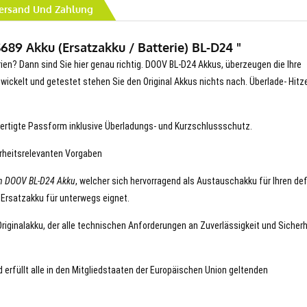
ersand Und Zahlung
89 Akku (Ersatzakku / Batterie) BL-D24 "
rien? Dann sind Sie hier genau richtig. DOOV BL-D24 Akkus, überzeugen die Ihre
entwickelt und getestet stehen Sie den Original Akkus nichts nach. Überlade- Hitz
ertigte Passform inklusive Überladungs- und Kurzschlussschutz.
erheitsrelevanten Vorgaben
n DOOV BL-D24 Akku
, welcher sich hervorragend als Austauschakku für Ihren de
 Ersatzakku für unterwegs eignet.
Originalakku, der alle technischen Anforderungen an Zuverlässigkeit und Sicherh
 erfüllt alle in den Mitgliedstaaten der Europäischen Union geltenden