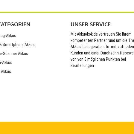
KATEGORIEN
UNSER SERVICE
Mit Akkuokok.de vertrauen Sie Ihrem
ug-Akkus
kompetenten Partner rund um die T
& Smartphone Akkus
Akkus, Ladegeräte, etc. mit zufriede
Kunden und einer Durchschnittsbewe
e-Scanner Akkus
von von 5 möglichen Punkten bei
-Akkus
Beurteilungen.
 Akkus
© 2026 Akkuokok.de Onlineshop - All Rights Reserved.