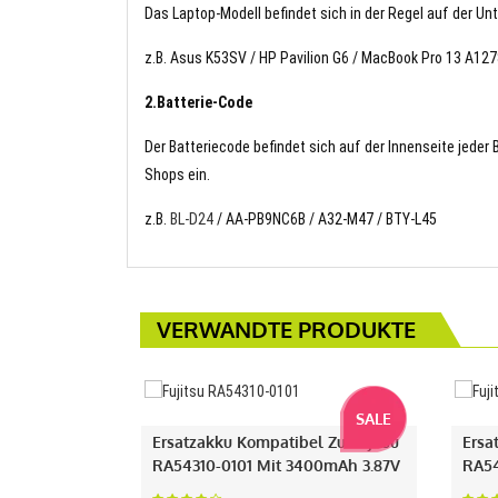
Das Laptop-Modell befindet sich in der Regel auf der Un
z.B. Asus K53SV / HP Pavilion G6 / MacBook Pro 13 A12
2.Batterie-Code
Der Batteriecode befindet sich auf der Innenseite jeder
Shops ein.
z.B.
BL-D24
/ AA-PB9NC6B / A32-M47 / BTY-L45
VERWANDTE PRODUKTE
SALE
Ersatzakku Kompatibel Zu Fujitsu
Ersa
RA54310-0101 Mit 3400mAh 3.87V
RA54