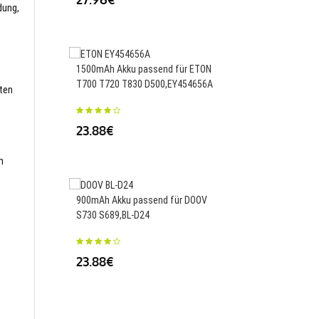
dung,
1500mAh Akku passend für ETON
4250mAh/16.44WH Ak
T700 T720 T830 D500,EY454656A
für VIVO X30 X30pro,B
sten
23.88€
25.38€
m
900mAh Akku passend für DOOV
4370mAh/16.87WH Ak
S730 S689,BL-D24
für Samsung Galaxy S2
BG781ABY
23.88€
25.38€