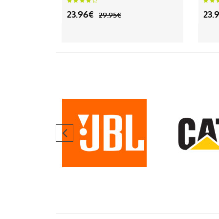
23.96€
23.
29.95€