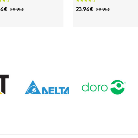
96€
23.96€
29.95€
29.95€