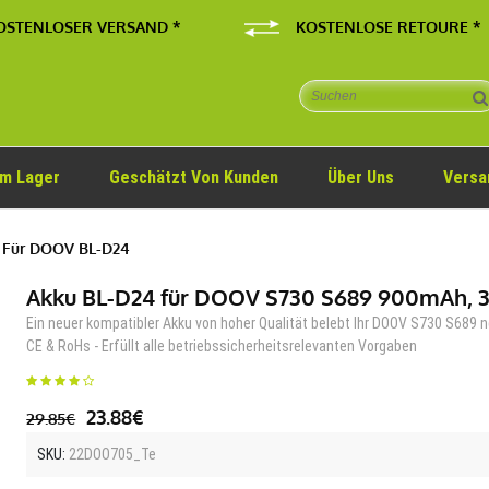
OSTENLOSER VERSAND *
KOSTENLOSE RETOURE *
Im Lager
Geschätzt Von Kunden
Über Uns
Versa
 Für DOOV BL-D24
Akku BL-D24 für DOOV S730 S689 900mAh, 3
Ein neuer kompatibler Akku von hoher Qualität belebt Ihr DOOV S730 S689 n
CE & RoHs - Erfüllt alle betriebssicherheitsrelevanten Vorgaben
23.88€
29.85€
SKU:
22DOO705_Te