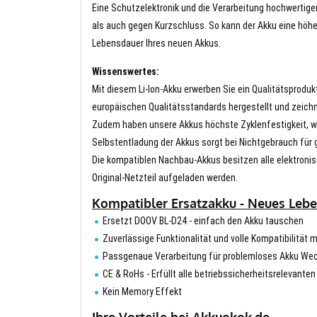
Eine Schutzelektronik und die Verarbeitung hochwertig
als auch gegen Kurzschluss. So kann der Akku eine höhe
Lebensdauer Ihres neuen Akkus.
Wissenswertes:
Mit diesem Li-Ion-Akku erwerben Sie ein Qualitätsproduk
europäischen Qualitätsstandards hergestellt und zeichn
Zudem haben unsere Akkus höchste Zyklenfestigkeit, wa
Selbstentladung der Akkus sorgt bei Nichtgebrauch für g
Die kompatiblen Nachbau-Akkus besitzen alle elektronis
Original-Netzteil aufgeladen werden.
Kompatibler Ersatzakku - Neues Lebe
Ersetzt DOOV BL-D24 - einfach den Akku tauschen
Zuverlässige Funktionalität und volle Kompatibilität 
Passgenaue Verarbeitung für problemloses Akku We
CE & RoHs - Erfüllt alle betriebssicherheitsrelevante
Kein Memory Effekt
Ihre Vorteile bei Akkuokok.de.