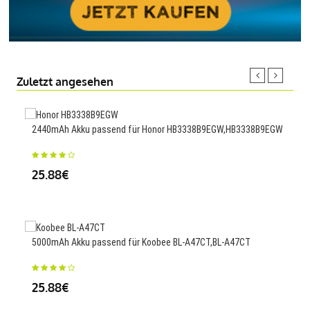
Zuletzt angesehen
2440mAh Akku passend für Honor HB3338B9EGW,HB3338B9EGW
1200
DVP
25.88€
34
5000mAh Akku passend für Koobee BL-A47CT,BL-A47CT
2300
25.88€
Flex