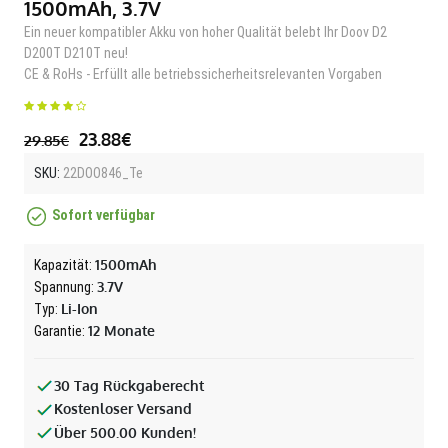
1500mAh, 3.7V
Ein neuer kompatibler Akku von hoher Qualität belebt Ihr Doov D2
D200T D210T neu!
CE & RoHs - Erfüllt alle betriebssicherheitsrelevanten Vorgaben
23.88€
29.85€
SKU:
22DOO846_Te
Sofort verfügbar
1500mAh
Kapazität:
3.7V
Spannung:
Li-Ion
Typ:
12 Monate
Garantie:
30 Tag Rückgaberecht
Kostenloser Versand
Über 500.00 Kunden!