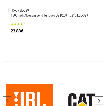
25
1500mAh Akku passend für Doov D2 D200T D210T,BL-G29
23.88€
42Wh
49