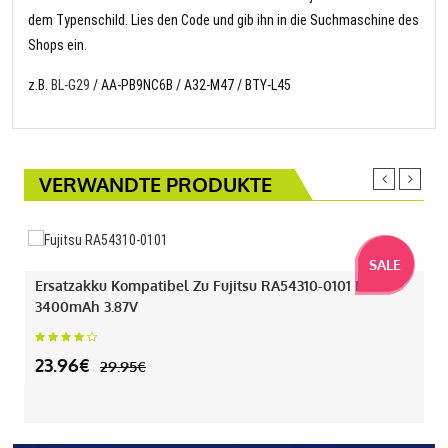
dem Typenschild. Lies den Code und gib ihn in die Suchmaschine des
Shops ein.
z.B.
BL-G29
/ AA-PB9NC6B / A32-M47 / BTY-L45
VERWANDTE PRODUKTE
SALE
Ersatzakku Kompatibel Zu Fujitsu RA54310-0101 Mit
3400mAh 3.87V
23.96€
29.95€