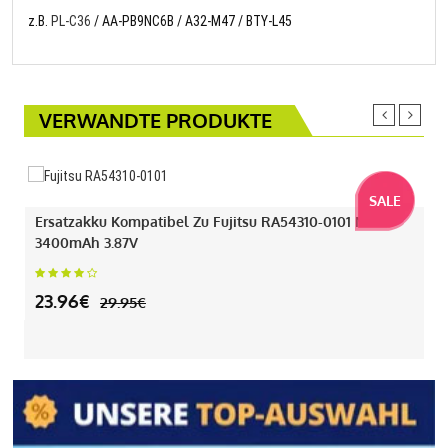
z.B.
PL-C36
/ AA-PB9NC6B / A32-M47 / BTY-L45
VERWANDTE PRODUKTE
SALE
Ersatzakku Kompatibel Zu Fujitsu RA54310-0101 Mit
3400mAh 3.87V
23.96€
29.95€