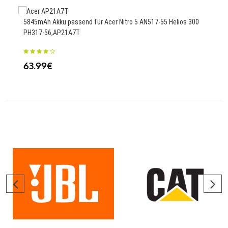
4000
5845mAh Akku passend für Acer Nitro 5 AN517-55 Helios 300
27.
PH317-56,AP21A7T
63.99€