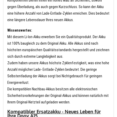
Komponenten bieten Ihnen ein hohes Maß an Sicherheit, sowohl
gegen Überladung, als auch gegen Kurzschluss. So kann der Akku
eine höhere Anzahl von Lade-Entlade-Zyklen erreichen. Dies bedeutet
eine längere Lebensdauer Ihres neuen Akkus.
Wissenswertes:
Mit diesem Li-Ion-Akku erwerben Sie ein Qualitätsprodukt. Der Akku
ist 100% baugleich zu dem Original Akku. Alle Akkus sind nach
höchsten europäischen Qualitätsstandards hergestellt und zeichnen
sich durch extreme Langlebigkeit aus.
Zudem haben unsere Akkus höchste Zyklenfestigkeit, was eine hohe
Anzahl möglicher Lade- Entlade-Zyklen bedeutet. Die geringe
Selbstentladung der Akkus sorgt bei Nichtgebrauch für geringen
Energieverlust.
Die kompatiblen Nachbau-Akkus besitzen alle elektronischen
Sicherheitsvorkehrungen der Original-Akkus und können natürlich mit
Ihrem Original-Netzteil aufgeladen werden.
Kompatibler Ersatzakku - Neues Leben für
Ihre Doov A15