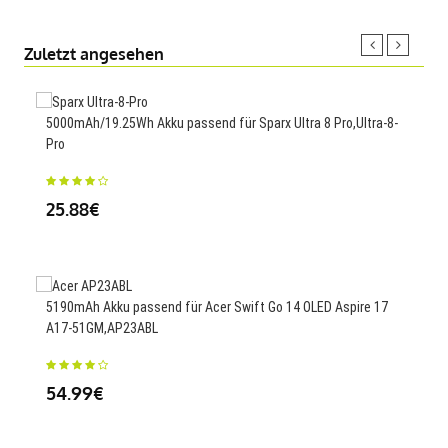
Zuletzt angesehen
5000mAh/19.25Wh Akku passend für Sparx Ultra 8 Pro,Ultra-8-
2600
Pro
23
25.88€
2250
5190mAh Akku passend für Acer Swift Go 14 OLED Aspire 17
A17-51GM,AP23ABL
34
54.99€