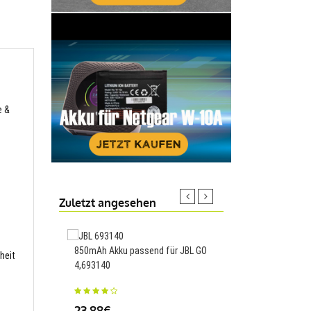
e &
Zuletzt angesehen
850mAh Akku passend für JBL GO
4100mAh Akku passen
heit
4,693140
MICA-071 1ICP6/67/89
23.88€
35.99€