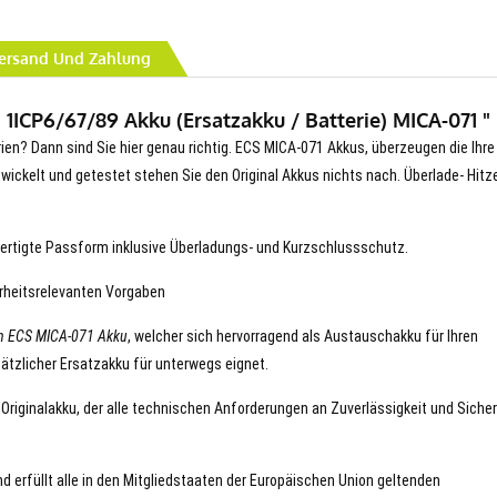
ersand Und Zahlung
1ICP6/67/89 Akku (Ersatzakku / Batterie) MICA-071 "
rien? Dann sind Sie hier genau richtig. ECS MICA-071 Akkus, überzeugen die Ihre
entwickelt und getestet stehen Sie den Original Akkus nichts nach. Überlade- Hitz
ertigte Passform inklusive Überladungs- und Kurzschlussschutz.
erheitsrelevanten Vorgaben
n ECS MICA-071 Akku
, welcher sich hervorragend als Austauschakku für Ihren
ätzlicher Ersatzakku für unterwegs eignet.
 Originalakku, der alle technischen Anforderungen an Zuverlässigkeit und Sicher
d erfüllt alle in den Mitgliedstaaten der Europäischen Union geltenden