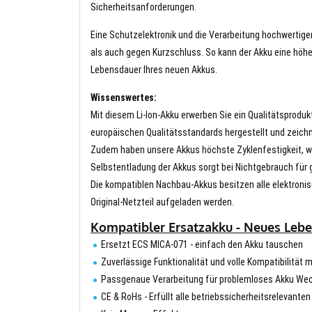
Sicherheitsanforderungen.
Eine Schutzelektronik und die Verarbeitung hochwertig
als auch gegen Kurzschluss. So kann der Akku eine höhe
Lebensdauer Ihres neuen Akkus.
Wissenswertes:
Mit diesem Li-Ion-Akku erwerben Sie ein Qualitätsproduk
europäischen Qualitätsstandards hergestellt und zeichn
Zudem haben unsere Akkus höchste Zyklenfestigkeit, wa
Selbstentladung der Akkus sorgt bei Nichtgebrauch für g
Die kompatiblen Nachbau-Akkus besitzen alle elektronis
Original-Netzteil aufgeladen werden.
Kompatibler Ersatzakku - Neues Lebe
Ersetzt ECS MICA-071 - einfach den Akku tauschen
Zuverlässige Funktionalität und volle Kompatibilität 
Passgenaue Verarbeitung für problemloses Akku We
CE & RoHs - Erfüllt alle betriebssicherheitsrelevante