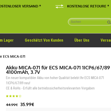
OSTENLOSER VERSAND *
KOSTENLOSE RETOURE *
Im Lager
Geschätzt Von Kunden
Über Uns
Versa
r ECS MICA-071
Akku MICA-071 für ECS MICA-071 1ICP6/67/89
4100mAh, 3.7V
Ein neuer kompatibler Akku von hoher Qualität belebt Ihr ECS MICA-071
1ICP6/67/89 neu!
CE & RoHs - Erfüllt alle betriebssicherheitsrelevanten Vorgaben
35.99€
44.99€