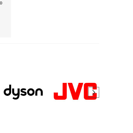
-0
L018-40 Mit 3200mAh 3.6V
BHX211-320-3
3.85V
31.99€
39.99€
25.99€
32.