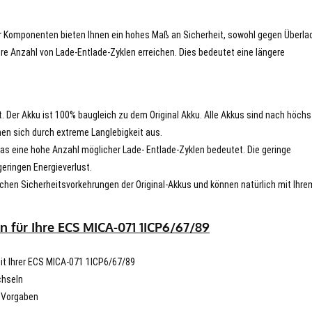
er Komponenten bieten Ihnen ein hohes Maß an Sicherheit, sowohl gegen Überla
re Anzahl von Lade-Entlade-Zyklen erreichen. Dies bedeutet eine längere
t. Der Akku ist 100% baugleich zu dem Original Akku. Alle Akkus sind nach höch
en sich durch extreme Langlebigkeit aus.
s eine hohe Anzahl möglicher Lade- Entlade-Zyklen bedeutet. Die geringe
eringen Energieverlust.
chen Sicherheitsvorkehrungen der Original-Akkus und können natürlich mit Ihre
n für Ihre ECS MICA-071 1ICP6/67/89
mit Ihrer ECS MICA-071 1ICP6/67/89
chseln
n Vorgaben