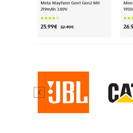
Meta Wayfarer Gen1 Gen2 Mit
Mini
219mAh 3.89V
1950
25.99€
26.
32.49€