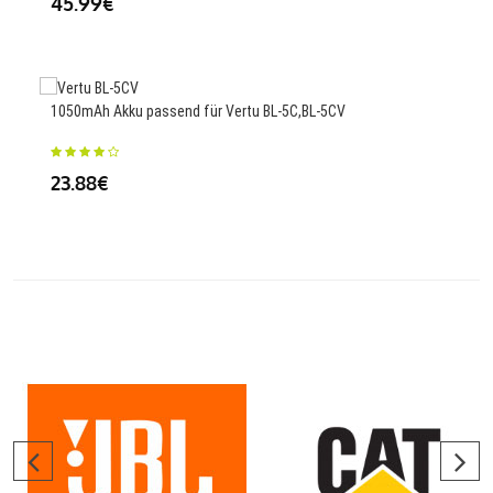
45.99€
23
1050mAh Akku passend für Vertu BL-5C,BL-5CV
Ers
DP7
23.88€
46