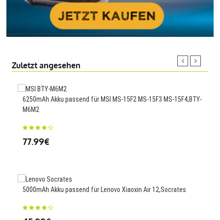
Zuletzt angesehen
6250mAh Akku passend für MSI MS-15F2 MS-15F3 MS-15F4,BTY-
340
M6M2
35
77.99€
2000
5000mAh Akku passend für Lenovo Xiaoxin Air 12,Socrates
Pho