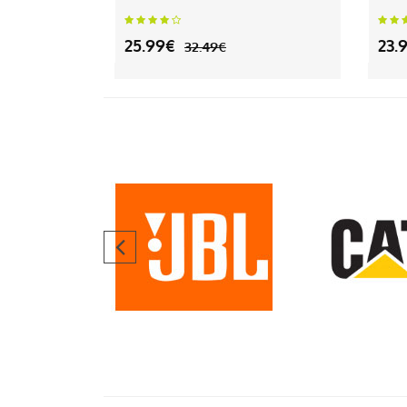
25.99€
23.
32.49€