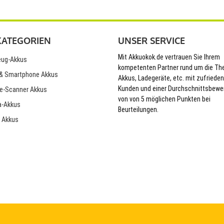
KATEGORIEN
UNSER SERVICE
Mit Akkuokok.de vertrauen Sie Ihrem
ug-Akkus
kompetenten Partner rund um die T
& Smartphone Akkus
Akkus, Ladegeräte, etc. mit zufriede
Kunden und einer Durchschnittsbewe
e-Scanner Akkus
von von 5 möglichen Punkten bei
-Akkus
Beurteilungen.
 Akkus
© 2026 Akkuokok.de Onlineshop - All Rights Reserved.