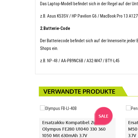
Das Laptop-Modell befindet sich in der Regel auf der Un
z.B. Asus K53SV / HP Pavilion G6 / MacBook Pro 13 A1278
2.Batterie-Code
Der Batteriecode befindet sich auf der Innenseite jeder
Shops ein.
z.B.
NP-48
/ AA-PB9NC6B / A32-M47 / BTY-L45
VERWANDTE PRODUKTE
SALE
Ersatzakku Kompatibel Zu
Ersa
Olympus FE280 U1040 330 360
M50
1050 Mit 630mAh 3.7V
3.7V