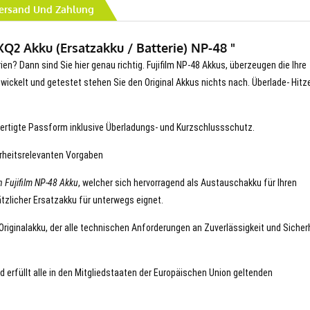
ersand Und Zahlung
XQ2 Akku (Ersatzakku / Batterie) NP-48 "
ien? Dann sind Sie hier genau richtig. Fujifilm NP-48 Akkus, überzeugen die Ihre
entwickelt und getestet stehen Sie den Original Akkus nichts nach. Überlade- Hitz
ertigte Passform inklusive Überladungs- und Kurzschlussschutz.
erheitsrelevanten Vorgaben
 Fujifilm NP-48 Akku
, welcher sich hervorragend als Austauschakku für Ihren
tzlicher Ersatzakku für unterwegs eignet.
n Originalakku, der alle technischen Anforderungen an Zuverlässigkeit und Sicher
nd erfüllt alle in den Mitgliedstaaten der Europäischen Union geltenden