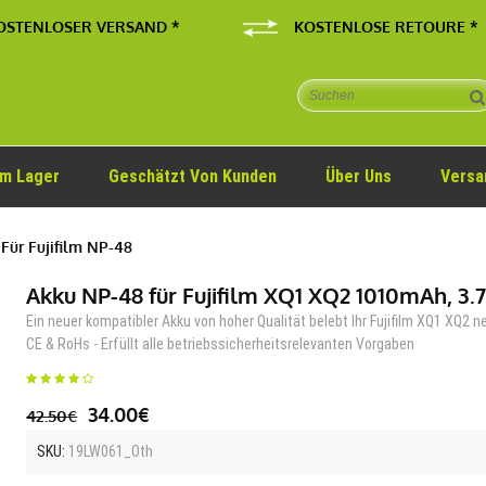
OSTENLOSER VERSAND *
KOSTENLOSE RETOURE *
Im Lager
Geschätzt Von Kunden
Über Uns
Versa
Für Fujifilm NP-48
Akku NP-48 für Fujifilm XQ1 XQ2 1010mAh, 3.
Ein neuer kompatibler Akku von hoher Qualität belebt Ihr Fujifilm XQ1 XQ2 n
CE & RoHs - Erfüllt alle betriebssicherheitsrelevanten Vorgaben
34.00€
42.50€
SKU:
19LW061_Oth