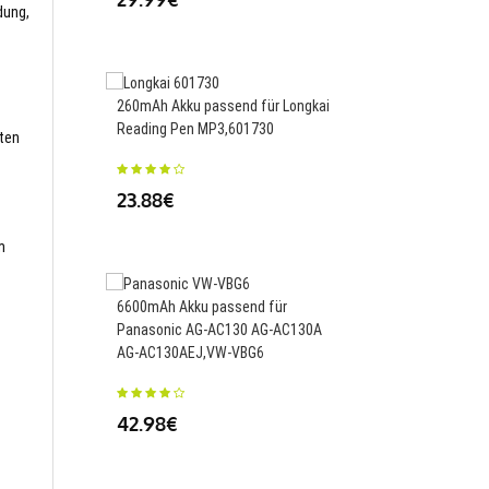
dung,
33.50€
260mAh Akku passend für Longkai
Reading Pen MP3,601730
1010mAh Akku passend 
sten
XQ1 XQ2,NP-48
23.88€
34.00€
m
6600mAh Akku passend für
Panasonic AG-AC130 AG-AC130A
1000mAh Akku passen
AG-AC130AEJ,VW-VBG6
DCR-DVD103 105 105E
42.98€
23.88€