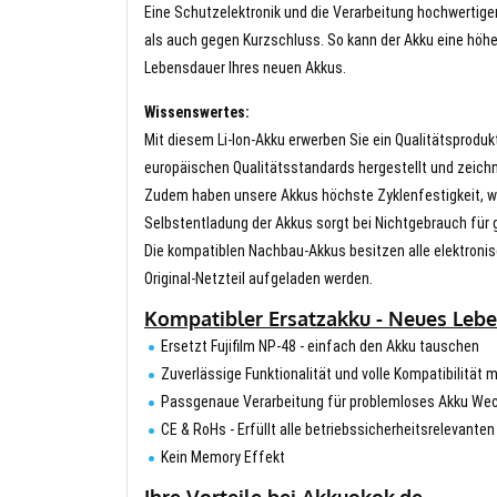
Eine Schutzelektronik und die Verarbeitung hochwertig
als auch gegen Kurzschluss. So kann der Akku eine höhe
Lebensdauer Ihres neuen Akkus.
Wissenswertes:
Mit diesem Li-Ion-Akku erwerben Sie ein Qualitätsproduk
europäischen Qualitätsstandards hergestellt und zeichn
Zudem haben unsere Akkus höchste Zyklenfestigkeit, wa
Selbstentladung der Akkus sorgt bei Nichtgebrauch für g
Die kompatiblen Nachbau-Akkus besitzen alle elektronis
Original-Netzteil aufgeladen werden.
Kompatibler Ersatzakku - Neues Leben
Ersetzt Fujifilm NP-48 - einfach den Akku tauschen
Zuverlässige Funktionalität und volle Kompatibilität mi
Passgenaue Verarbeitung für problemloses Akku We
CE & RoHs - Erfüllt alle betriebssicherheitsrelevante
Kein Memory Effekt
Ihre Vorteile bei Akkuokok.de.