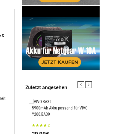
e &
Zuletzt angesehen
heit
5900mAh Akku passend für VIVO
5400mAh Akku passen
Y200,BA39
Panasonic AG-AC130 
AG-AC130AEJ,VW-VBG
29.99€