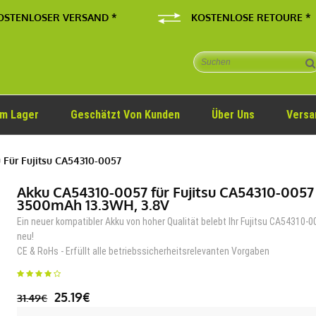
OSTENLOSER VERSAND *
KOSTENLOSE RETOURE *
Im Lager
Geschätzt Von Kunden
Über Uns
Versa
Für Fujitsu CA54310-0057
Akku CA54310-0057 für Fujitsu CA54310-0057
3500mAh 13.3WH, 3.8V
Ein neuer kompatibler Akku von hoher Qualität belebt Ihr Fujitsu CA54310-
neu!
CE & RoHs - Erfüllt alle betriebssicherheitsrelevanten Vorgaben
25.19€
31.49€