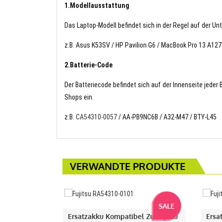
1.Modellausstattung
Das Laptop-Modell befindet sich in der Regel auf der Un
z.B. Asus K53SV / HP Pavilion G6 / MacBook Pro 13 A127
2.Batterie-Code
Der Batteriecode befindet sich auf der Innenseite jeder
Shops ein.
z.B.
CA54310-0057
/ AA-PB9NC6B / A32-M47 / BTY-L45
VERWANDTE PRODUKTE
SALE
Ersatzakku Kompatibel Zu Fujitsu
Ersa