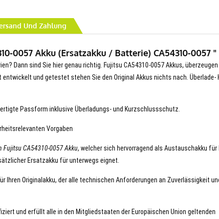
ersand Und Zahlung
10-0057 Akku (Ersatzakku / Batterie) CA54310-0057 "
erien? Dann sind Sie hier genau richtig. Fujitsu CA54310-0057 Akkus, überzeugen
erät entwickelt und getestet stehen Sie den Original Akkus nichts nach. Überlade- 
ertigte Passform inklusive Überladungs- und Kurzschlussschutz.
erheitsrelevanten Vorgaben
n Fujitsu CA54310-0057 Akku
, welcher sich hervorragend als Austauschakku für 
ätzlicher Ersatzakku für unterwegs eignet.
ür Ihren Originalakku, der alle technischen Anforderungen an Zuverlässigkeit un
ziert und erfüllt alle in den Mitgliedstaaten der Europäischen Union geltenden