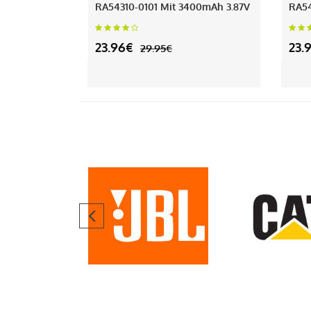
RA54310-0101 Mit 3400mAh 3.87V
RA54
23.96€
23.
29.95€