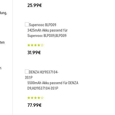
25.99€
38.99€
dung,
3425mAh Akku passend für
5000mAh Akku passend
Supervooc BLPD09,BLPD09
BM5Q,BM5Q
sten
31.99€
34.00€
m
1300mAh Akku passend
5500mAh Akku passend für DENZA
Coolpix 2500 3500 SQ,
D9,HLY9537104-3S1P
34.00€
77.99€