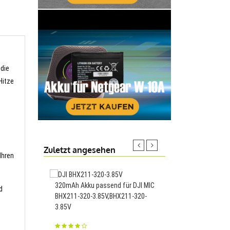
 die
Hitze
Zuletzt angesehen
Ihren
320mAh Akku passend für DJI MIC
6000mAh Akku passen
d
BHX211-320-3.85V,BHX211-320-
IBR072GC AD201-1
3.85V
IBR072GA,IBR072GC