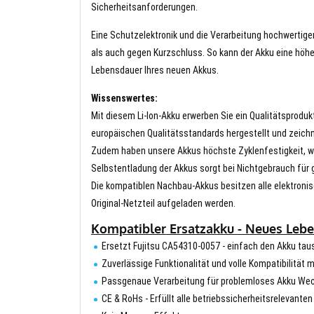
Sicherheitsanforderungen.
Eine Schutzelektronik und die Verarbeitung hochwertig
als auch gegen Kurzschluss. So kann der Akku eine höhe
Lebensdauer Ihres neuen Akkus.
Wissenswertes:
Mit diesem Li-Ion-Akku erwerben Sie ein Qualitätsproduk
europäischen Qualitätsstandards hergestellt und zeichn
Zudem haben unsere Akkus höchste Zyklenfestigkeit, wa
Selbstentladung der Akkus sorgt bei Nichtgebrauch für g
Die kompatiblen Nachbau-Akkus besitzen alle elektronis
Original-Netzteil aufgeladen werden.
Kompatibler Ersatzakku - Neues Leben
Ersetzt Fujitsu CA54310-0057 - einfach den Akku ta
Zuverlässige Funktionalität und volle Kompatibilität 
Passgenaue Verarbeitung für problemloses Akku We
CE & RoHs - Erfüllt alle betriebssicherheitsrelevante