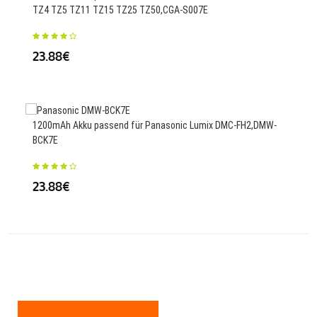
TZ4 TZ5 TZ11 TZ15 TZ25 TZ50,CGA-S007E
FPB
23.88€
65
1200mAh Akku passend für Panasonic Lumix DMC-FH2,DMW-
3030
BCK7E
30IX
23.88€
28