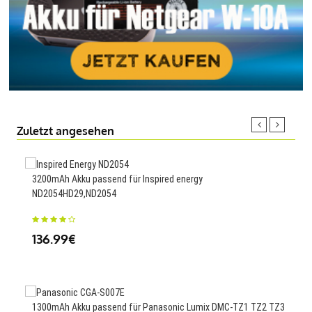
Zuletzt angesehen
3200mAh Akku passend für Inspired energy
160
ND2054HD29,ND2054
NX3
136.99€
23
1300mAh Akku passend für Panasonic Lumix DMC-TZ1 TZ2 TZ3
3150