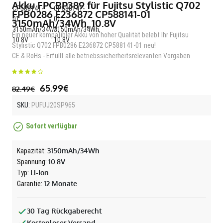
Akku FPCBP389 für Fujitsu Stylistic Q702
FPB0286 E236872 CP588141-01
3150mAh/34Wh, 10.8V
Ein neuer kompatibler Akku von hoher Qualität belebt Ihr Fujitsu
Stylistic Q702 FPB0286 E236872 CP588141-01 neu!
CE & RoHs - Erfüllt alle betriebssicherheitsrelevanten Vorgaben
65.99€
82.49€
SKU:
PUFUJ20SP965
Sofort verfügbar
3150mAh/34Wh
Kapazität:
10.8V
Spannung:
Li-Ion
Typ:
12 Monate
Garantie:
30 Tag Rückgaberecht
Kostenloser Versand