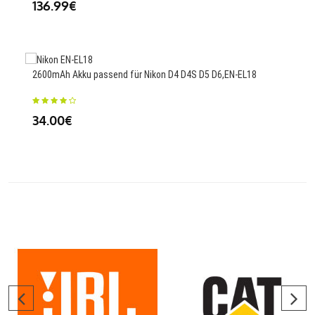
136.99€
56
2600mAh Akku passend für Nikon D4 D4S D5 D6,EN-EL18
1000
711
34.00€
23