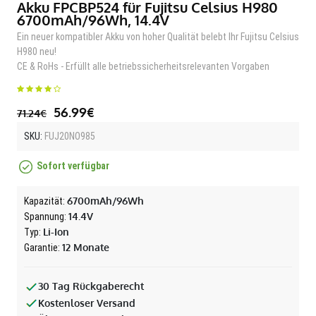
Akku FPCBP524 für Fujitsu Celsius H980
6700mAh/96Wh, 14.4V
Ein neuer kompatibler Akku von hoher Qualität belebt Ihr Fujitsu Celsius
H980 neu!
CE & RoHs - Erfüllt alle betriebssicherheitsrelevanten Vorgaben
56.99€
71.24€
SKU:
FUJ20NO985
Sofort verfügbar
6700mAh/96Wh
Kapazität:
14.4V
Spannung:
Li-Ion
Typ:
12 Monate
Garantie:
30 Tag Rückgaberecht
Kostenloser Versand