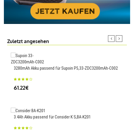
Zuletzt angesehen
130
3280mAh Akku passend für Supoin P5,33-ZDC3200mAh-C002
27.
61.22€
6700
3.4Ah Akku passend für Consider K S,BA-K201
H98