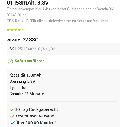
01 158mAh, 3.8V
Ein neuer kompatibler Akku von hoher Qualität belebt Ihr Garmin 361-
00140-01 neu!
CE & RoHs - Erfüllt alle betriebssicherheitsrelevanten Vorgaben
22.88€
28.60€
SKU:
2511BA0221C_Wat_Oth
Sofort verfügbar
158mAh
Kapazität:
3.8V
Spannung:
Li-Ion
Typ:
12 Monate
Garantie:
30 Tag Rückgaberecht
Kostenloser Versand
Über 500.00 Kunden!