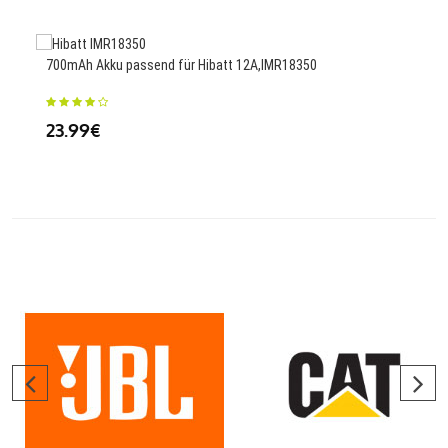
700mAh Akku passend für Hibatt 12A,IMR18350
700m
23.99€
23