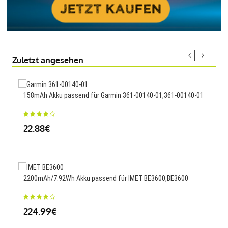
Zuletzt angesehen
158mAh Akku passend für Garmin 361-00140-01,361-00140-01
2250
22.88€
29
2200mAh/7.92Wh Akku passend für IMET BE3600,BE3600
7706
14,
224.99€
66