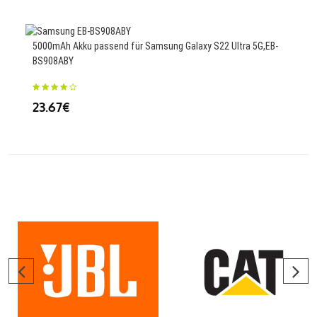
5000mAh Akku passend für Samsung Galaxy S22 Ultra 5G,EB-
1040
BS908ABY
40
23.67€