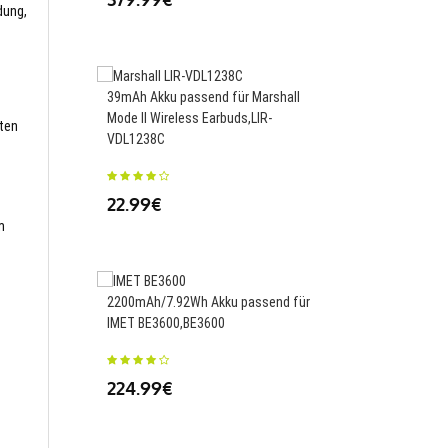
dung,
39mAh Akku passend für Marshall
53.5WH(3 Cell) Akku p
Mode II Wireless Earbuds,LIR-
Dell Latitude 5430 73
sten
VDL1238C
49.99€
22.99€
m
1300mAh Akku passend
2200mAh/7.92Wh Akku passend für
Osmo Action,AB1
IMET BE3600,BE3600
42.98€
224.99€