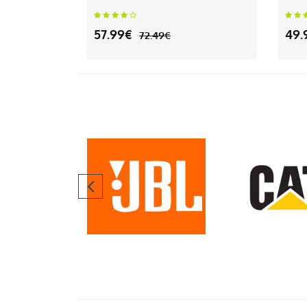
57.99€
49.
72.49€