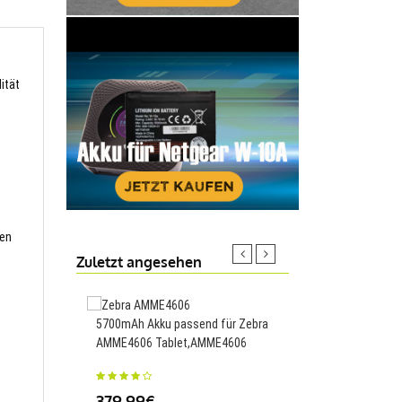
ität
ten
Zuletzt angesehen
5700mAh Akku passend für Zebra
5000mAh Akku passen
AMME4606 Tablet,AMME4606
ICC,ICC
379.99€
69.99€