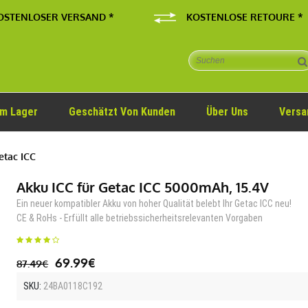
OSTENLOSER VERSAND *
KOSTENLOSE RETOURE *
Im Lager
Geschätzt Von Kunden
Über Uns
Versa
etac ICC
Akku ICC für Getac ICC 5000mAh, 15.4V
Ein neuer kompatibler Akku von hoher Qualität belebt Ihr Getac ICC neu!
CE & RoHs - Erfüllt alle betriebssicherheitsrelevanten Vorgaben
69.99€
87.49€
SKU:
24BA0118C192