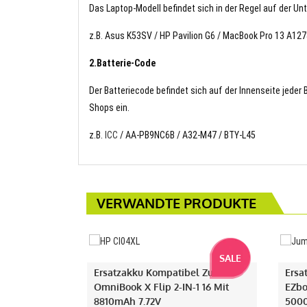
Das Laptop-Modell befindet sich in der Regel auf der Un
z.B. Asus K53SV / HP Pavilion G6 / MacBook Pro 13 A127
2.Batterie-Code
Der Batteriecode befindet sich auf der Innenseite jeder
Shops ein.
z.B.
ICC
/ AA-PB9NC6B / A32-M47 / BTY-L45
VERWANDTE PRODUKTE
SALE
Ersatzakku Kompatibel Zu HP
Ersa
OmniBook X Flip 2-IN-1 16 Mit
EZbo
8810mAh 7.72V
500