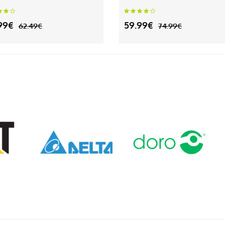
99€
59.99€
62.49€
74.99€