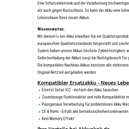
Eine Schutzelektronik und die Verarbeitung hochwertig
als auch gegen Kurzschluss. So kann der Akku eine höhe
Lebensdauer Ihres neuen Akkus.
Wissenswertes:
Mit diesem Li-Ion-Akku erwerben Sie ein Qualitätsproduk
europäischen Qualitätsstandards hergestellt und zeichn
Zudem haben unsere Akkus höchste Zyklenfestigkeit, wa
Selbstentladung der Akkus sorgt bei Nichtgebrauch für g
Die kompatiblen Nachbau-Akkus besitzen alle elektronis
Original-Netzteil aufgeladen werden.
Kompatibler Ersatzakku - Neues Leben
Ersetzt Getac ICC - einfach den Akku tauschen
Zuverlässige Funktionalität und volle Kompatibilität m
Passgenaue Verarbeitung für problemloses Akku We
CE & RoHs - Erfüllt alle betriebssicherheitsrelevante
Kein Memory Effekt
Ihre Vorteile bei Akkuokok.de.