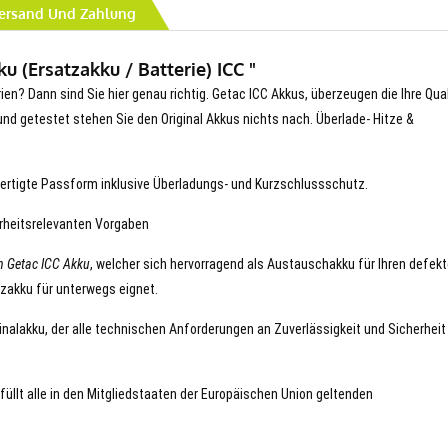
ersand Und Zahlung
 (Ersatzakku / Batterie) ICC "
rien? Dann sind Sie hier genau richtig. Getac ICC Akkus, überzeugen die Ihre Qual
t und getestet stehen Sie den Original Akkus nichts nach. Überlade- Hitze &
ertigte Passform inklusive Überladungs- und Kurzschlussschutz.
erheitsrelevanten Vorgaben
n Getac ICC Akku
, welcher sich hervorragend als Austauschakku für Ihren defek
tzakku für unterwegs eignet.
ginalakku, der alle technischen Anforderungen an Zuverlässigkeit und Sicherheit
rfüllt alle in den Mitgliedstaaten der Europäischen Union geltenden