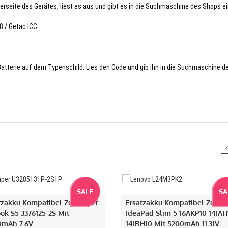
terseite des Gerätes, liest es aus und gibt es in die Suchmaschine des Shops ei
8 / Getac ICC
 Batterie auf dem Typenschild. Lies den Code und gib ihn in die Suchmaschine d
SALE
SA
tzakku Kompatibel Zu Jumper
Ersatzakku Kompatibel Zu Le
ok S5 3376125-2S Mit
IdeaPad Slim 5 16AKP10 14IAH
0mAh 7.6V
14IRH10 Mit 5200mAh 11.31V