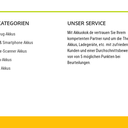
KATEGORIEN
UNSER SERVICE
Mit Akkuokok.de vertrauen Sie Ihrem
ug-Akkus
kompetenten Partner rund um die T
& Smartphone Akkus
Akkus, Ladegeräte, etc. mit zufriede
Kunden und einer Durchschnittsbewe
e-Scanner Akkus
von von 5 möglichen Punkten bei
-Akkus
Beurteilungen.
 Akkus
© 2026 Akkuokok.de Onlineshop - All Rights Reserved.